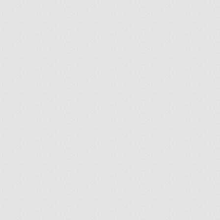
ir
artir
+
lr