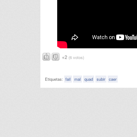
+2
(6 votos)
Etiquetas:
fail
mal
quad
subir
caer