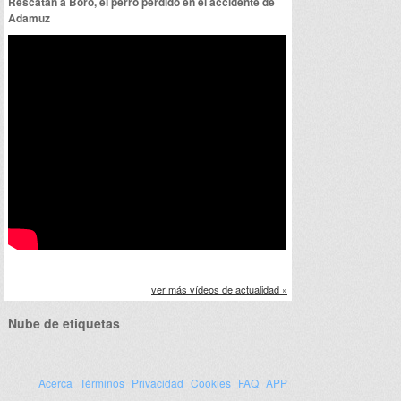
Rescatan a Boro, el perro perdido en el accidente de
Adamuz
ver más vídeos de actualidad »
Nube de etiquetas
ir
artir
Acerca
Términos
Privacidad
Cookies
FAQ
APP