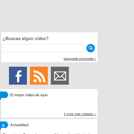
¿Buscas algún vídeo?
búsqueda avanzada »
El mejor vídeo de ayer
ir a los más votados »
Actualidad
0