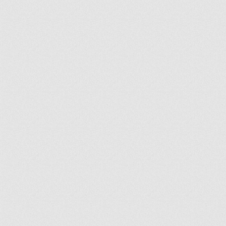
ir
artir
+
lr