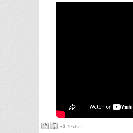
+3
(5 votos)