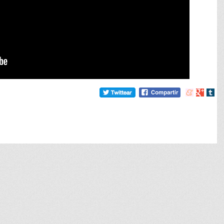
Compartir
Compart
Comp
en
en
en
meneame
Google
tumb