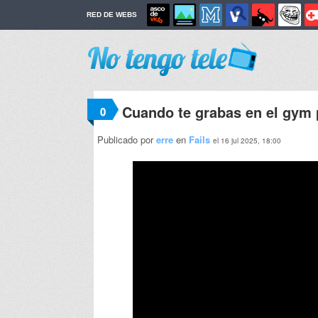
RED DE WEBS
Cuando te grabas en el gym 
0
Publicado por
erre
en
Fails
el 16 jul 2025, 18:00