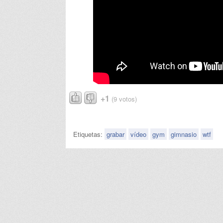
+1
(9 votos)
Etiquetas:
grabar
vídeo
gym
gimnasio
wtf