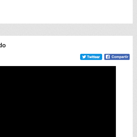
meneame
Google
tumb
do