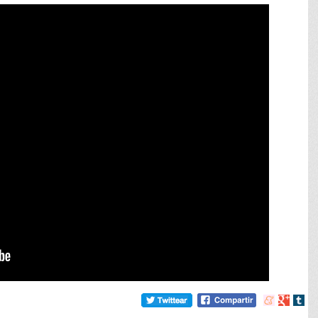
Compartir
Compart
Comp
en
en
en