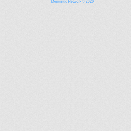
Memondo Network © 2026
+
lr