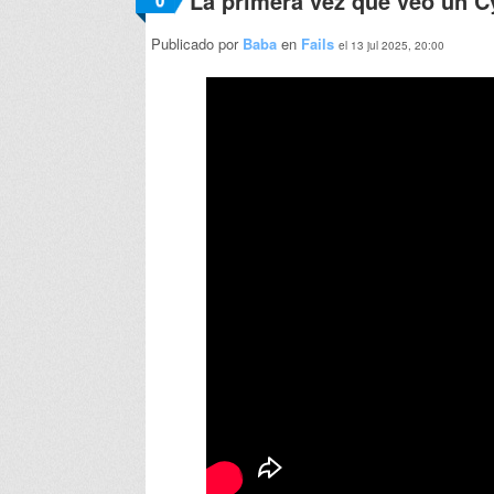
La primera vez que veo un C
0
Publicado por
Baba
en
Fails
el 13 jul 2025, 20:00