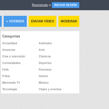
Regístrate
o
INICIAR SESIÓN
+ VOTADOS
ENVIAR VÍDEO
MODERAR
Categorías
Actualidad
Animales
Anuncios
Arte
Cine y televisión
Clásicos
Curiosidades
Deportes
Fails
Famosos
Frikis
Humor
Memondo TV
Música
Tecnología
Viajes y eventos