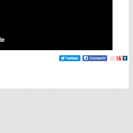
Compartir
Compart
Comp
en
en
en
meneame
Google
tumb