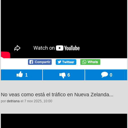
1
6
0
No veas como está el tráfico en Nueva Zelanda...
por
detriana
el 7 nov 2025, 10:00