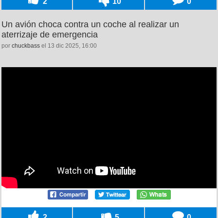
2
10
0
Un avión choca contra un coche al realizar un
aterrizaje de emergencia
por
chuckbass
el 13 dic 2025, 16:00
2
5
0