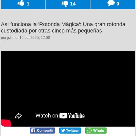
1
14
0
Así funciona la 'Rotonda Mágica': Una gran rotonda
custodiada por otras cinco más pequeñas
por
john
el 16 oct 2025, 12:00