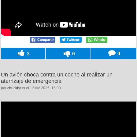
3
6
0
Un avión choca contra un coche al realizar un
aterrizaje de emergencia
por
chuckbass
el 13 dic 2025, 16:00