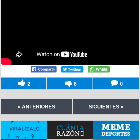
2
8
0
« ANTERIORES
SIGUIENTES »