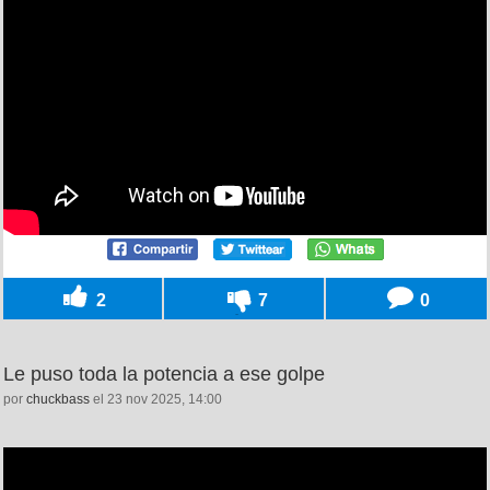
2
7
0
Le puso toda la potencia a ese golpe
por
chuckbass
el 23 nov 2025, 14:00