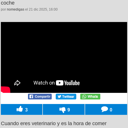
coche
por
nomedigas
el 21 dic 2025, 16:00
3
9
0
Cuando eres veterinario y es la hora de comer