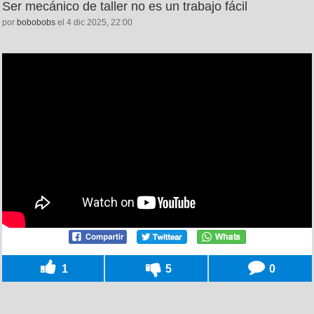
Ser mecánico de taller no es un trabajo fácil
por
bobobobs
el 4 dic 2025, 22:00
1
5
0