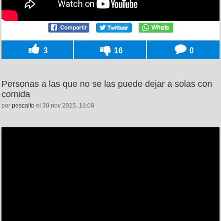
3
16
0
Personas a las que no se las puede dejar a solas con
comida
por
pescaito
el 30 nov 2025, 18:00