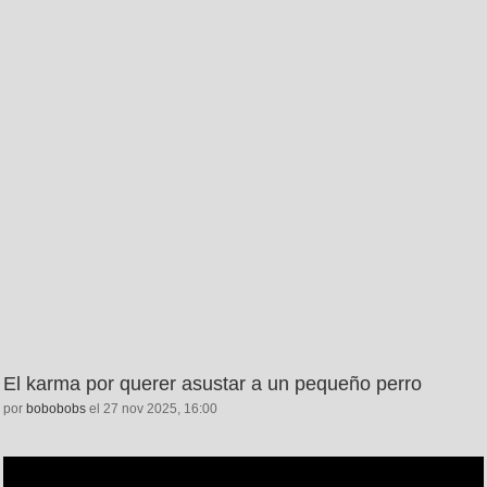
El karma por querer asustar a un pequeño perro
por
bobobobs
el 27 nov 2025, 16:00