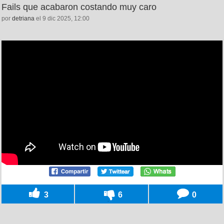
Fails que acabaron costando muy caro
por
detriana
el 9 dic 2025, 12:00
3
6
0