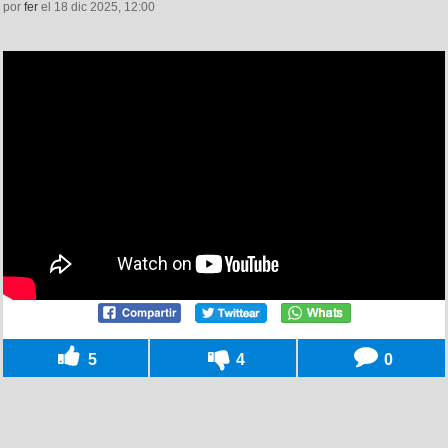
por
fer
el 18 dic 2025, 12:00
5
4
0