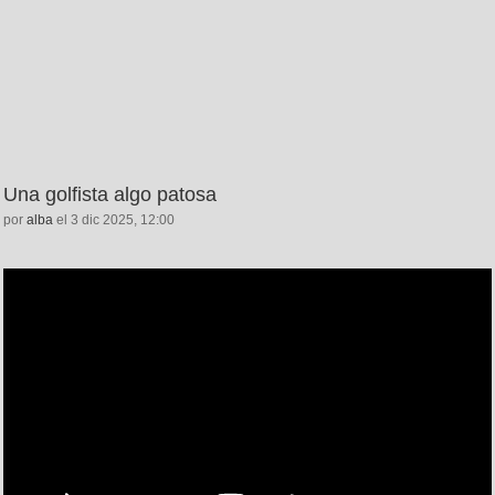
Una golfista algo patosa
por
alba
el 3 dic 2025, 12:00