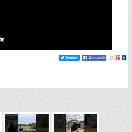
Compartir
Compart
Comp
en
en
en
meneame
Google
tumb