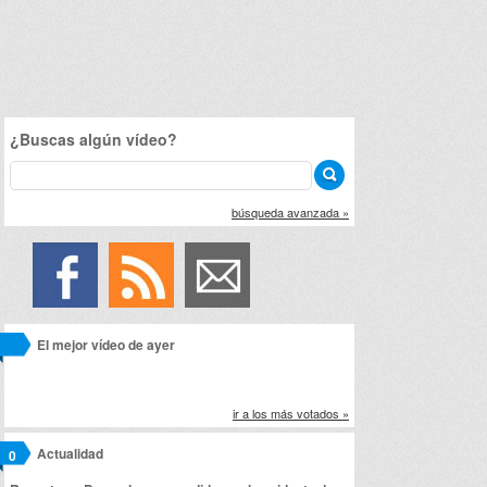
¿Buscas algún vídeo?
búsqueda avanzada »
El mejor vídeo de ayer
ir a los más votados »
Actualidad
0