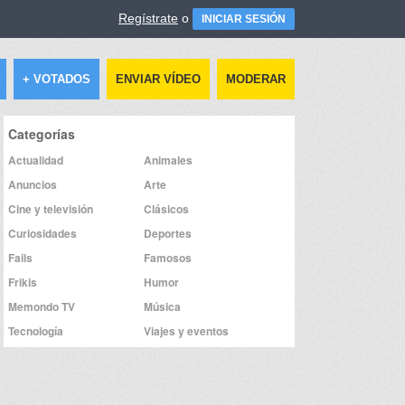
Regístrate
o
INICIAR SESIÓN
+ VOTADOS
ENVIAR VÍDEO
MODERAR
Categorías
Actualidad
Animales
Anuncios
Arte
Cine y televisión
Clásicos
Curiosidades
Deportes
Fails
Famosos
Frikis
Humor
Memondo TV
Música
Tecnología
Viajes y eventos