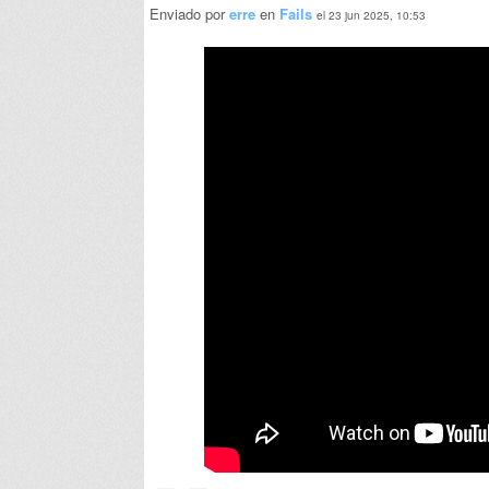
Enviado por
erre
en
Fails
el 23 jun 2025, 10:53