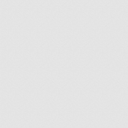
ir
artir
+
lr