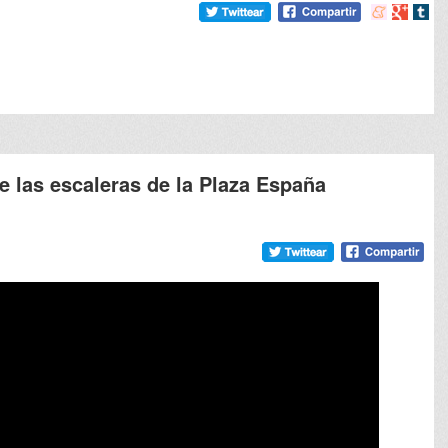
Compartir
Compart
Comp
en
en
en
meneame
Google
tumb
e las escaleras de la Plaza España