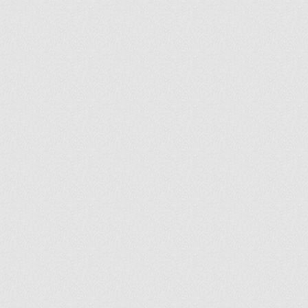
ir
artir
+
lr