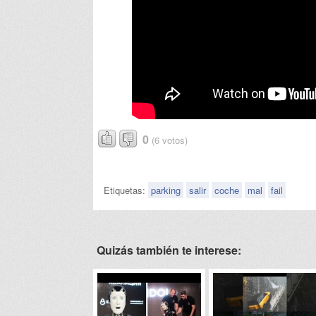
0
(6 votos)
Etiquetas:
parking
salir
coche
mal
fail
Quizás también te interese: