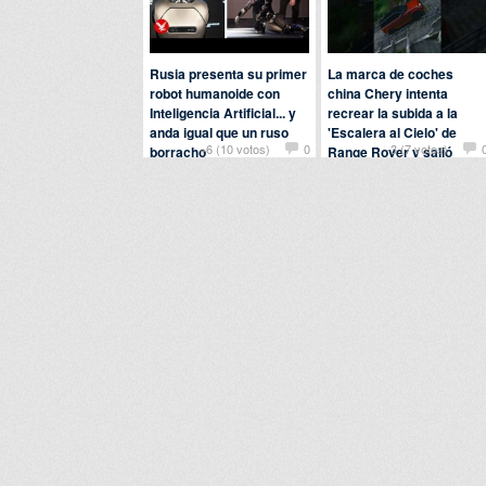
Rusia presenta su primer
La marca de coches
robot humanoide con
china Chery intenta
Inteligencia Artificial... y
recrear la subida a la
anda igual que un ruso
'Escalera al Cielo' de
+6 (10 votos)
0
-3 (7 votos)
borracho
Range Rover y salió
regular
Por
tete
en
Fails
Por
flamenquin
en
Curiosidades