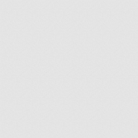
ir
artir
+
lr