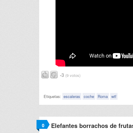
-3
(9 votos)
Etiquetas:
escaleras
coche
Roma
wtf
Elefantes borrachos de frut
0