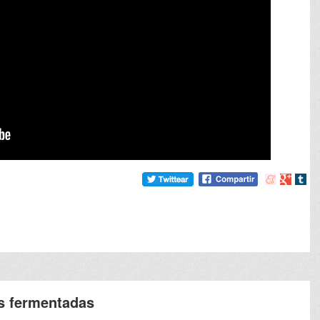
Compartir
Compart
Comp
en
en
en
meneame
Google
tumb
as fermentadas