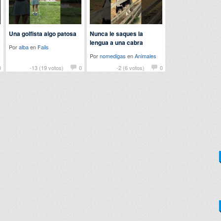
Una golfista algo patosa
Nunca le saques la
lengua a una cabra
Por
alba
en
Fails
Por
nomedigas
en
Animales
0
-13 (19 votos)
0
-2 (6 votos)
0