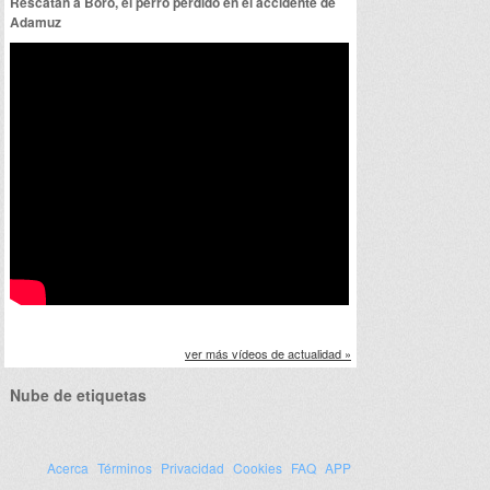
Rescatan a Boro, el perro perdido en el accidente de
Adamuz
ver más vídeos de actualidad »
Nube de etiquetas
Acerca
Términos
Privacidad
Cookies
FAQ
APP