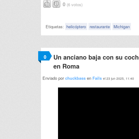
0
(6 votos)
Etiquetas:
helicóptero
restaurante
Michigan
Un anciano baja con su coch
0
en Roma
Enviado por
chuckbass
en
Fails
el 23 jun 2025, 11:40