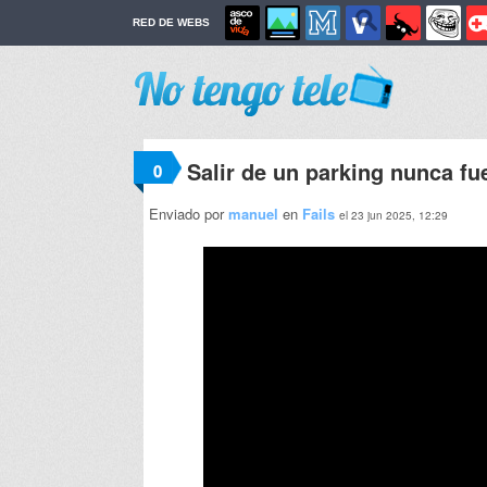
RED DE WEBS
Salir de un parking nunca f
0
Enviado por
manuel
en
Fails
el 23 jun 2025, 12:29