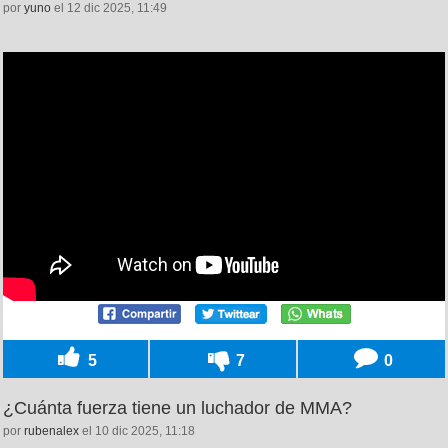
por
yuno
el 12 dic 2025, 11:49
5
7
0
¿Cuánta fuerza tiene un luchador de MMA?
por
rubenalex
el 10 dic 2025, 11:18