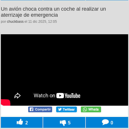
Un avión choca contra un coche al realizar un
aterrizaje de emergencia
por
chuckbass
el 11 dic 2025, 12:05
2
5
0