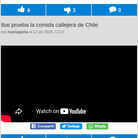
4
3
0
Ibai prueba la comida callejera de Chile
por
manilagorila
el 12 dic 2025, 12:17