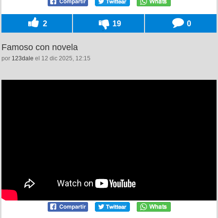
2
19
0
Famoso con novela
por
123dale
el 12 dic 2025, 12:15