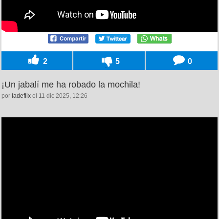
2
5
0
¡Un jabalí me ha robado la mochila!
por
ladeflix
el 11 dic 2025, 12:26