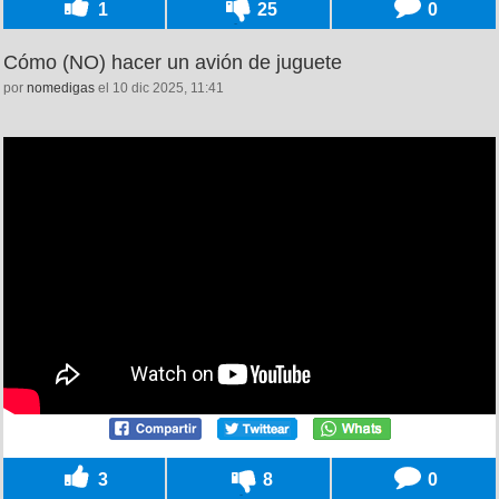
1
25
0
Cómo (NO) hacer un avión de juguete
por
nomedigas
el 10 dic 2025, 11:41
3
8
0