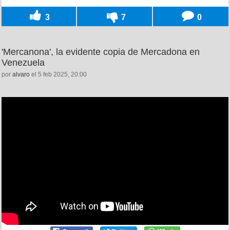
3
7
0
'Mercanona', la evidente copia de Mercadona en
Venezuela
por
alvaro
el 5 feb 2025, 20:00