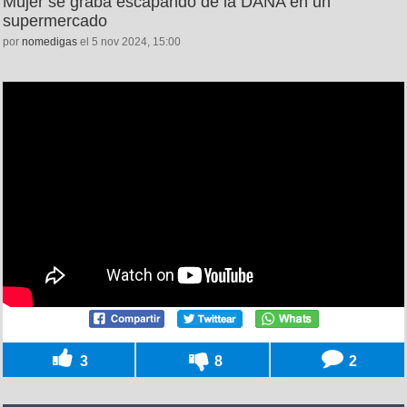
Mujer se graba escapando de la DANA en un
supermercado
por
nomedigas
el 5 nov 2024, 15:00
3
8
2