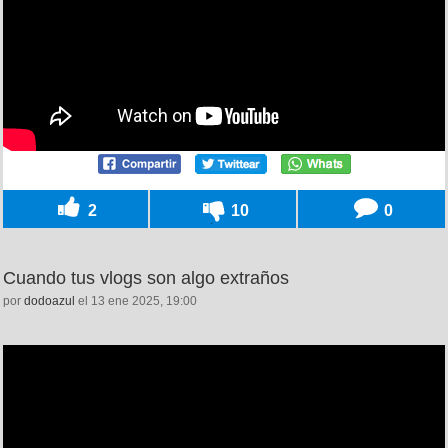
2
10
0
Cuando tus vlogs son algo extraños
por
dodoazul
el 13 ene 2025, 19:00