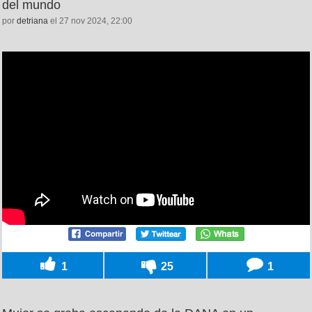
del mundo
por
detriana
el 27 nov 2024, 22:00
1
25
1