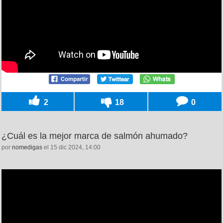
2
18
0
¿Cuál es la mejor marca de salmón ahumado?
por
nomedigas
el 15 dic 2024, 14:00