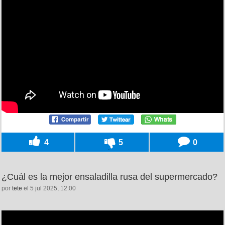
4
5
0
¿Cuál es la mejor ensaladilla rusa del supermercado?
por
tete
el 5 jul 2025, 12:00