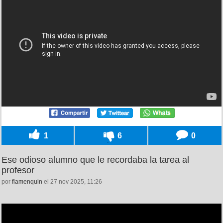
1
6
0
Ese odioso alumno que le recordaba la tarea al
profesor
por
flamenquin
el 27 nov 2025, 11:26