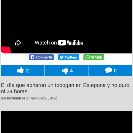
2
4
0
El día que abrieron un tobogan en Estepona y no duró
ni 24 horas
por
locomon
el 27 nov 2025, 10:52