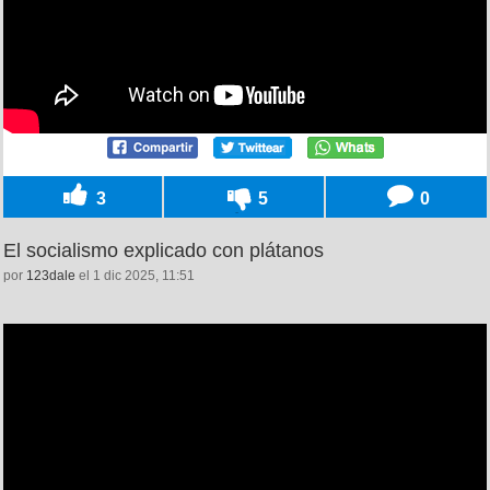
3
5
0
El socialismo explicado con plátanos
por
123dale
el 1 dic 2025, 11:51