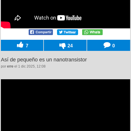
7
24
0
Así de pequeño es un nanotransistor
por
erre
el 1 dic 2025, 12:08