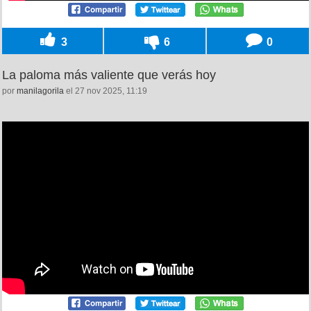
3
6
0
La paloma más valiente que verás hoy
por
manilagorila
el 27 nov 2025, 11:19