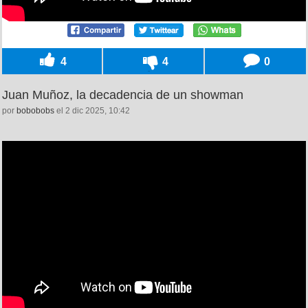
4
4
0
Juan Muñoz, la decadencia de un showman
por
bobobobs
el 2 dic 2025, 10:42