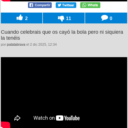
2
11
0
Cuando celebrais que os cayó la bola pero ni siquiera
la tenéis
por
patatabrava
el 2 dic 2025, 12:34