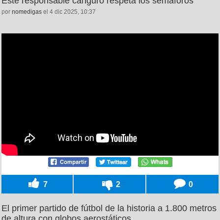
Este responsable canguro respeta los semáforos
por
nomedigas
el 4 dic 2025, 10:37
7
2
0
El primer partido de fútbol de la historia a 1.800 metros
de altura con globos aerostáticos