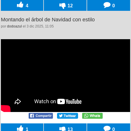
4
12
0
Montando el árbol de Navidad con estilo
por
dodoazul
el 3 dic 2025, 11:05
1
13
0