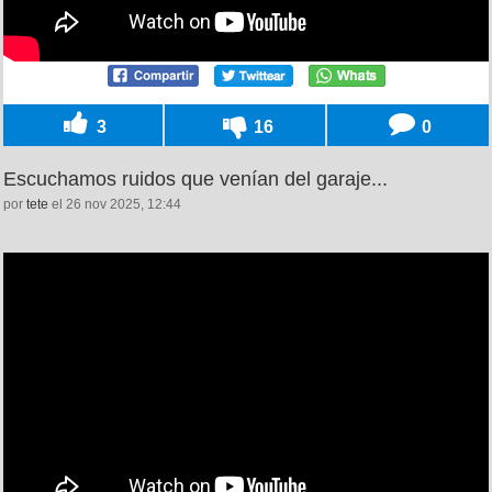
3
16
0
Escuchamos ruidos que venían del garaje...
por
tete
el 26 nov 2025, 12:44