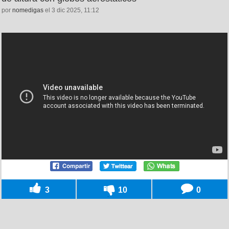
por
nomedigas
el 3 dic 2025, 11:12
3
10
0