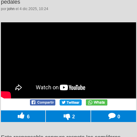
pedales
por
john
el 4 dic 2025, 10:24
6
2
0