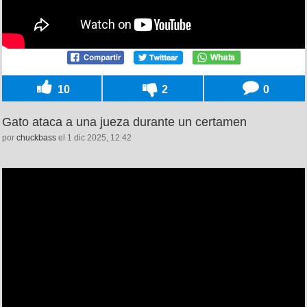
10
2
0
Gato ataca a una jueza durante un certamen
por
chuckbass
el 1 dic 2025, 12:42