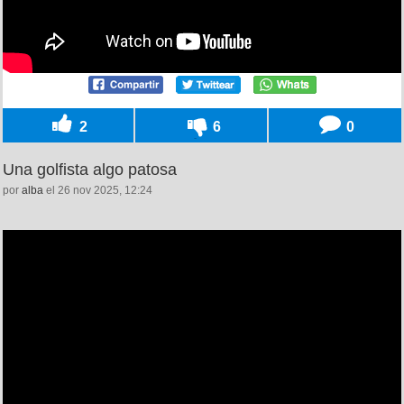
2
6
0
Una golfista algo patosa
por
alba
el 26 nov 2025, 12:24