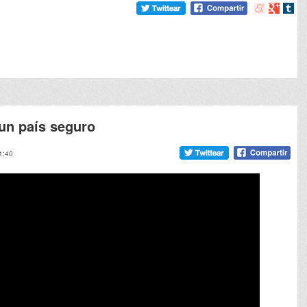
Compartir
Compart
Comp
en
en
en
meneame
Google
tumb
 un país seguro
1:40