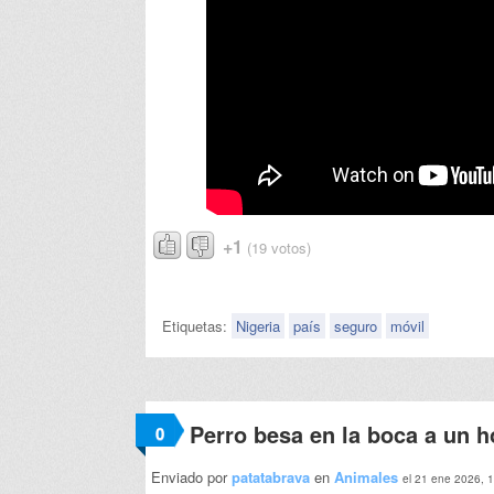
+1
(19 votos)
Etiquetas:
Nigeria
país
seguro
móvil
Perro besa en la boca a un 
0
Enviado por
patatabrava
en
Animales
el 21 ene 2026, 