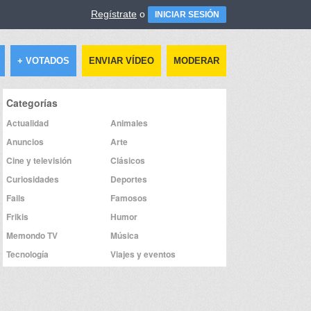
Regístrate
o
INICIAR SESIÓN
+ VOTADOS
ENVIAR VÍDEO
MODERAR
Categorías
Actualidad
Animales
Anuncios
Arte
Cine y televisión
Clásicos
Curiosidades
Deportes
Fails
Famosos
Frikis
Humor
Memondo TV
Música
Tecnología
Viajes y eventos