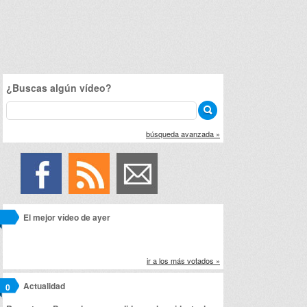
¿Buscas algún vídeo?
búsqueda avanzada »
El mejor vídeo de ayer
ir a los más votados »
Actualidad
0