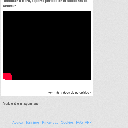
Rescatan a Boro, el perro perdido en el accidente de
Adamuz
ver más vídeos de actualidad »
Nube de etiquetas
Acerca
Términos
Privacidad
Cookies
FAQ
APP