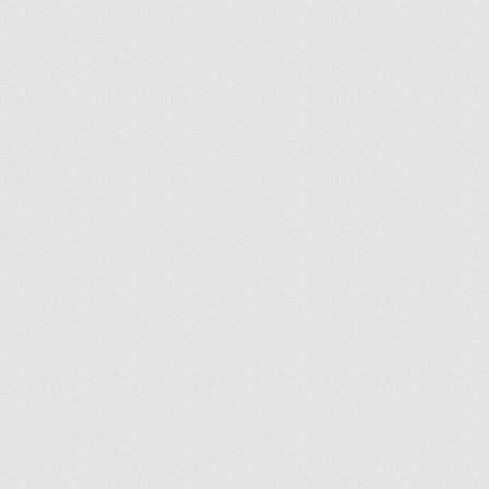
ir
artir
+
lr