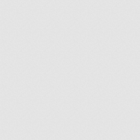
ir
artir
+
lr