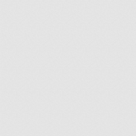
ir
artir
+
lr