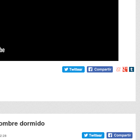
Compartir
Compart
Comp
en
en
en
meneame
Google
tumb
hombre dormido
12:28