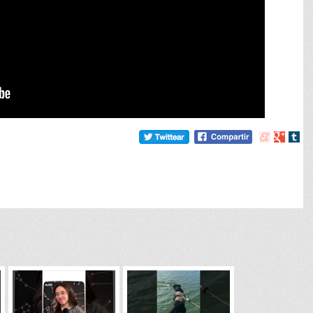
Compartir
Compart
Comp
en
en
en
meneame
Google
tumb