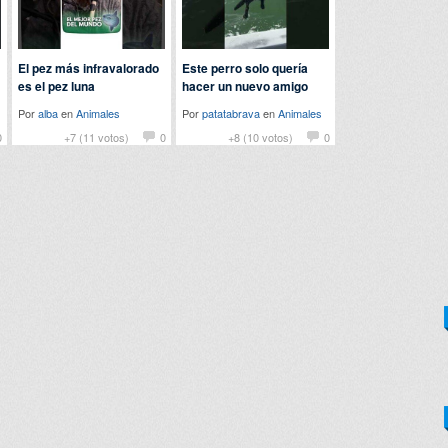
El pez más infravalorado
Este perro solo quería
es el pez luna
hacer un nuevo amigo
Por
alba
en
Animales
Por
patatabrava
en
Animales
0
+7 (11 votos)
0
+8 (10 votos)
0