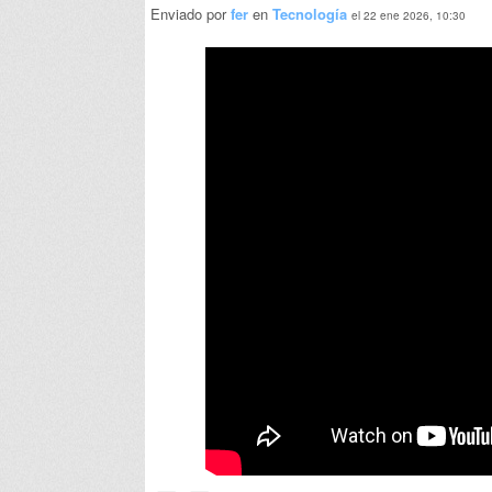
Enviado por
fer
en
Tecnología
el 22 ene 2026, 10:30