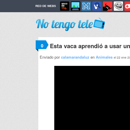
RED DE WEBS
Esta vaca aprendió a usar u
0
Enviado por
calamarandaluz
en
Animales
el 22 ene 2