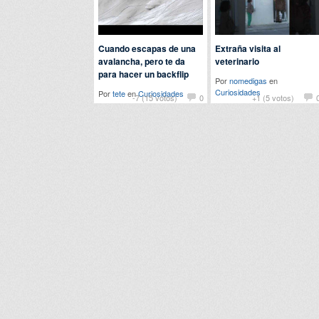
Cuando escapas de una
Extraña visita al
avalancha, pero te da
veterinario
para hacer un backflip
Por
nomedigas
en
Curiosidades
Por
tete
en
Curiosidades
-7 (15 votos)
0
+1 (5 votos)