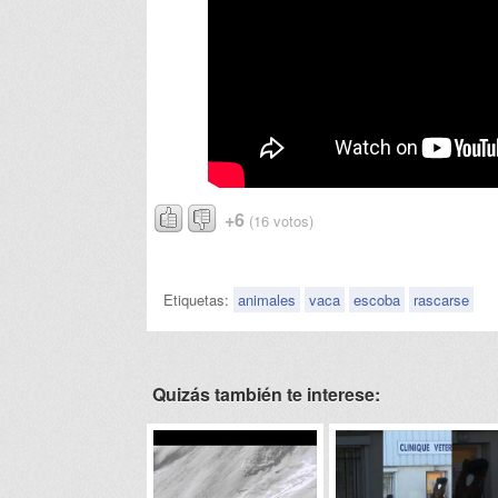
+6
(16 votos)
Etiquetas:
animales
vaca
escoba
rascarse
Quizás también te interese: