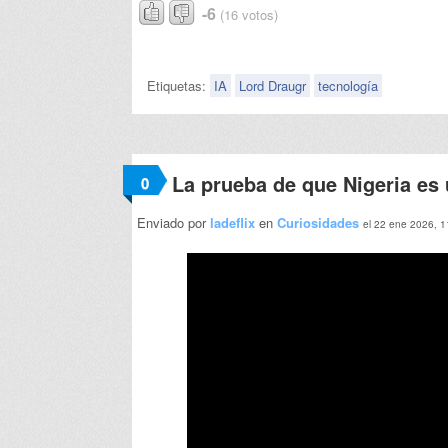
-6
(16 votos)
Etiquetas:
IA
Lord Draugr
tecnología
La prueba de que Nigeria es
0
Enviado por
ladeflix
en
Curiosidades
el 22 ene 2026, 1