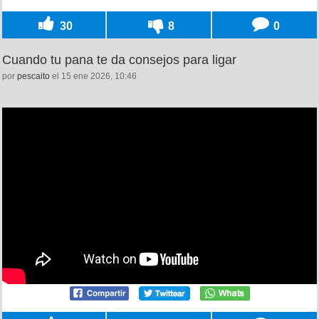
30
8
0
Cuando tu pana te da consejos para ligar
por
pescaito
el 15 ene 2026, 10:46