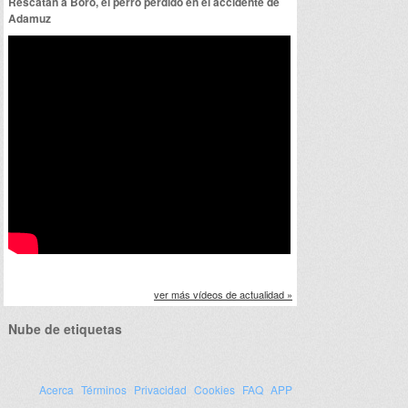
Rescatan a Boro, el perro perdido en el accidente de
Adamuz
ver más vídeos de actualidad »
Nube de etiquetas
Acerca
Términos
Privacidad
Cookies
FAQ
APP