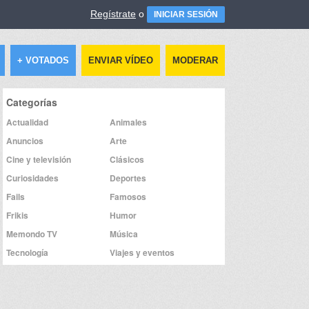
Regístrate
o
INICIAR SESIÓN
+ VOTADOS
ENVIAR VÍDEO
MODERAR
Categorías
Actualidad
Animales
Anuncios
Arte
Cine y televisión
Clásicos
Curiosidades
Deportes
Fails
Famosos
Frikis
Humor
Memondo TV
Música
Tecnología
Viajes y eventos