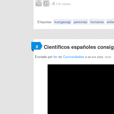
-5
(19 votos)
Etiquetas:
kurzgesagt
personas
humanos
enfe
Científicos españoles consig
0
Enviado por
fer
en
Curiosidades
el 28 ene 2026, 10:41