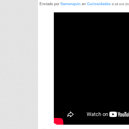
Enviado por
flamenquin
en
Curiosidades
el 28 ene 20