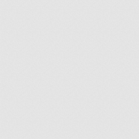
ir
artir
+
lr