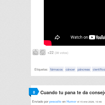
+22
(38 votos)
Etiquetas:
fármacos
cáncer
páncreas
científic
Cuando tu pana te da consejo
0
Enviado por
pescaito
en
Humor
el 15 ene 2026, 10:46