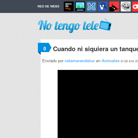
RED DE WEBS
Cuando ni siquiera un tanqu
0
Enviado por
calamarandaluz
en
Animales
el 28 ene 2