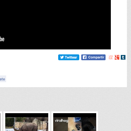
Compartir
Compart
Comp
en
en
en
meneame
Google
tumb
ete