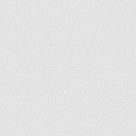
ir
artir
+
lr