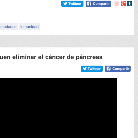
Compartir
Compart
Comp
en
en
en
meneame
Google
tumb
rmedades
inmunidad
uen eliminar el cáncer de páncreas