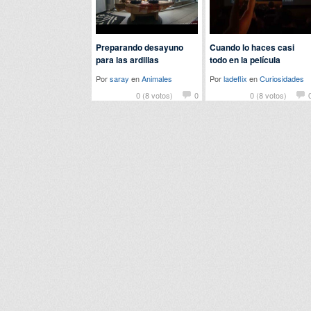
Preparando desayuno
Cuando lo haces casi
para las ardillas
todo en la película
Por
saray
en
Animales
Por
ladeflix
en
Curiosidades
0 (8 votos)
0
0 (8 votos)