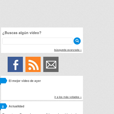
¿Buscas algún vídeo?
búsqueda avanzada »
El mejor vídeo de ayer
ir a los más votados »
Actualidad
0