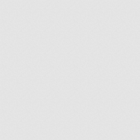
ir
artir
+
lr