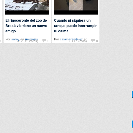
El rinoceronte del zoo de
Cuando ni siquiera un
Breslavia tiene un nuevo
tanque puede interrumpir
amigo
tu calma
Por
saray
en
Animales
Por
calamarandaluz
en
0
+12 (12 votos)
0
-3 (17 votos)
0
Animales