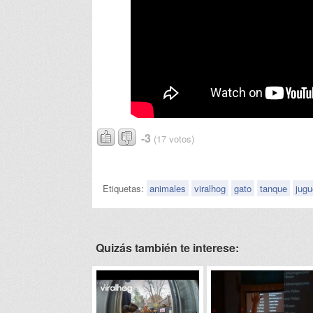
-3
(17 votos)
Etiquetas:
animales
viralhog
gato
tanque
jugu
Quizás también te interese: