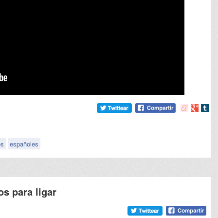
Compartir
Compart
Comp
en
en
en
meneame
Google
tumb
os
españoles
s para ligar