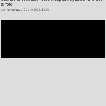
tu foto
por
nomedigas
el 20 ene 2026, 13:00
5
5
0
Así están los niños de Robert Kelly 7 años después de