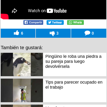
6
3
0
También te gustará:
Pingüino le roba una piedra a
su pareja para luego
devolvérsela
Tips para parecer ocupado en
el trabajo