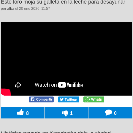
Este loro moja su galleta en la leche para desayunar
por
alba
el 20 ene 2026, 11:57
8
1
0