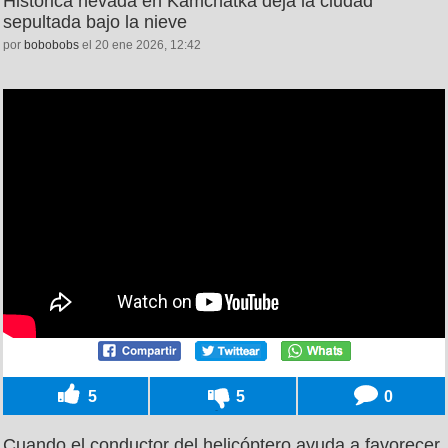
Histórica nevada en Kamchatka deja la ciudad
sepultada bajo la nieve
por
bobobobs
el 20 ene 2026, 12:42
5
5
0
Cuando el conductor del helicóptero ayuda a favorecer