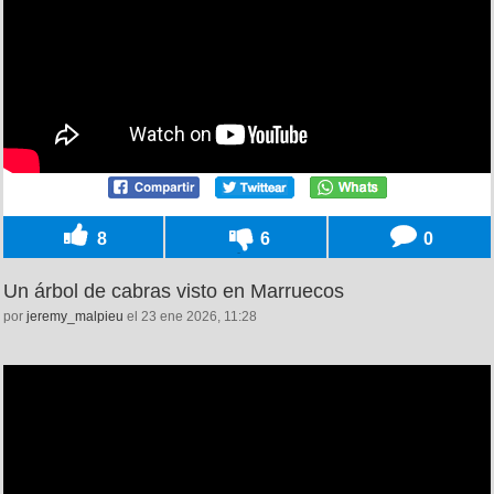
8
6
0
Un árbol de cabras visto en Marruecos
por
jeremy_malpieu
el 23 ene 2026, 11:28