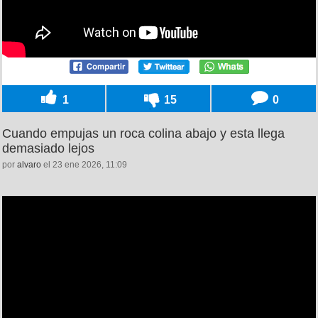
1
15
0
Cuando empujas un roca colina abajo y esta llega
demasiado lejos
por
alvaro
el 23 ene 2026, 11:09