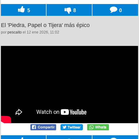
5
8
0
El 'Piedra, Papel o Tijera' más épico
por
pescaito
el 12 ene 2026, 11:02