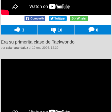
3
10
0
Era su primerita clase de Taekwondo
por
calamarandaluz
el 19 ene 2026, 12:39