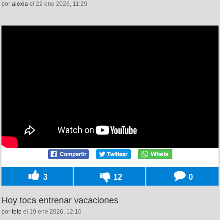
por
alexia
el 22 ene 2026, 11:29
3
12
0
Hoy toca entrenar vacaciones
por
tete
el 19 ene 2026, 12:16