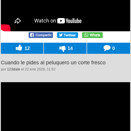
12
14
0
Cuando le pides al peluquero un corte fresco
por
123dale
el 22 ene 2026, 11:52