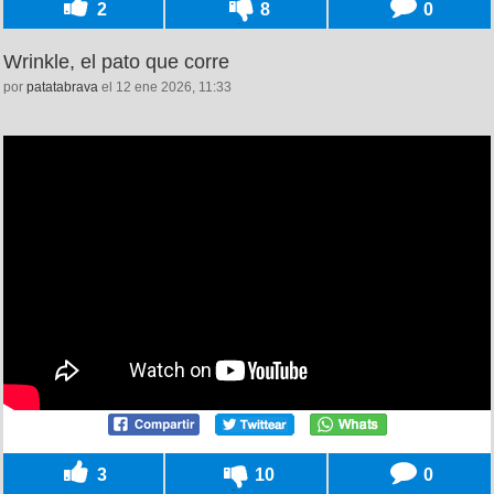
2
8
0
Wrinkle, el pato que corre
por
patatabrava
el 12 ene 2026, 11:33
3
10
0