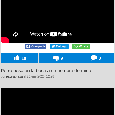
10
9
0
Perro besa en la boca a un hombre dormido
por
patatabrava
el 21 ene 2026, 12:28