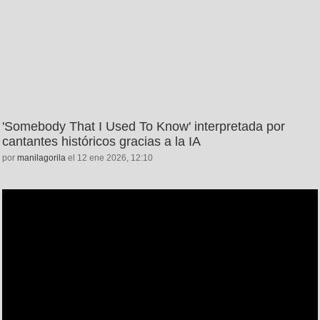
'Somebody That I Used To Know' interpretada por
cantantes históricos gracias a la IA
por
manilagorila
el 12 ene 2026, 12:10