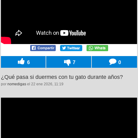
6
7
0
¿Qué pasa si duermes con tu gato durante años?
por
nomedigas
el 22 ene 2026, 11:19