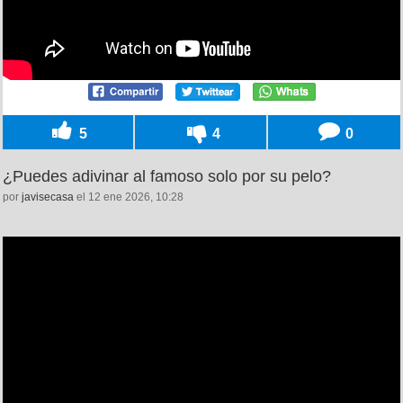
5
4
0
¿Puedes adivinar al famoso solo por su pelo?
por
javisecasa
el 12 ene 2026, 10:28