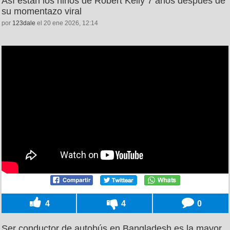
Así están los niños de Robert Kelly 7 años después de
su momentazo viral
por
123dale
el 20 ene 2026, 12:14
4
4
0
Ser conductor de autobús en Bangladesh es la mayor