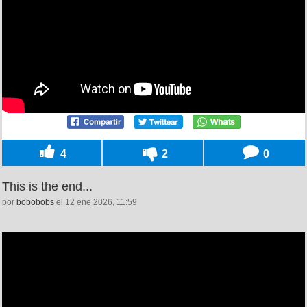
4
2
0
This is the end...
por
bobobobs
el 12 ene 2026, 11:59