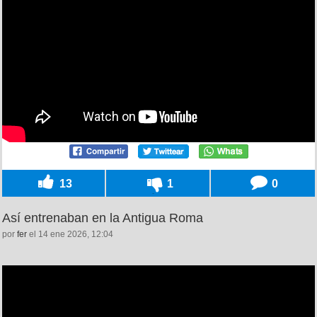
13
1
0
Así entrenaban en la Antigua Roma
por
fer
el 14 ene 2026, 12:04