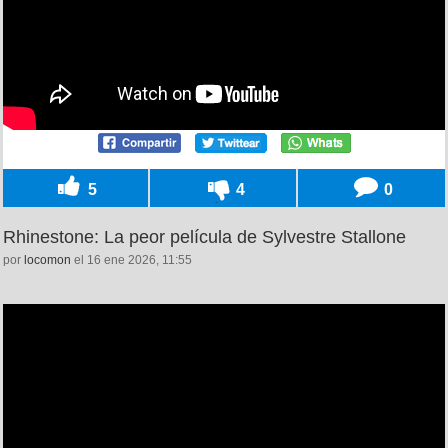
5
4
0
Rhinestone: La peor película de Sylvestre Stallone
por
locomon
el 16 ene 2026, 11:55