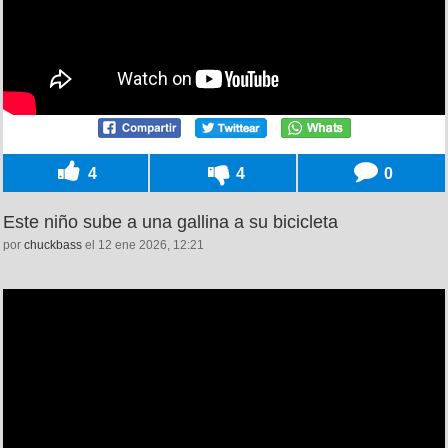
4
4
0
Este niño sube a una gallina a su bicicleta
por
chuckbass
el 12 ene 2026, 12:21