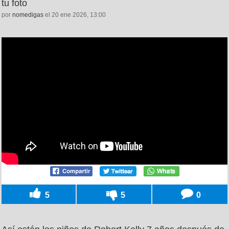
tu foto
por
nomedigas
el 20 ene 2026, 13:00
5
5
0