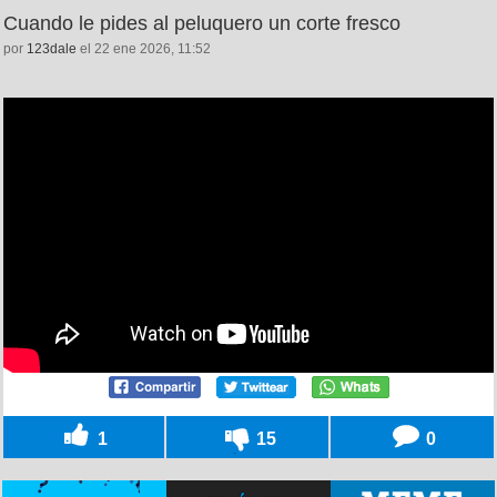
Cuando le pides al peluquero un corte fresco
por
123dale
el 22 ene 2026, 11:52
1
15
0