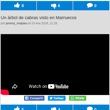
8
6
0
Un árbol de cabras visto en Marruecos
por
jeremy_malpieu
el 23 ene 2026, 11:28
5
4
0