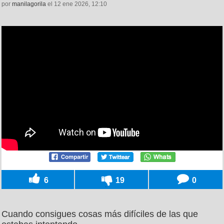
por
manilagorila
el 12 ene 2026, 12:10
6
19
0
Cuando consigues cosas más difíciles de las que