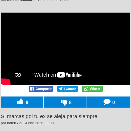
9
8
0
Si marcas gol tu ex se aleja para siempre
por
ladeflix
el 14 ene 2026, 11:03