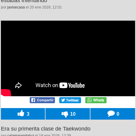
estabas intentando
por
javisecasa
el 20 ene 2026, 12:01
3
10
0
Era su primerita clase de Taekwondo
por
calamarandaluz
el 19 ene 2026, 12:39