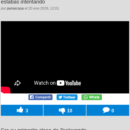
estabas intentando
por
javisecasa
el 20 ene 2026, 12:01
3
10
0