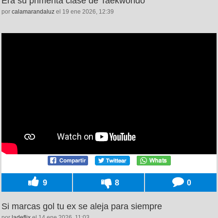
Era su primerita clase de Taekwondo
por
calamarandaluz
el 19 ene 2026, 12:39
9
8
0
Si marcas gol tu ex se aleja para siempre
por
ladeflix
el 14 ene 2026, 11:03