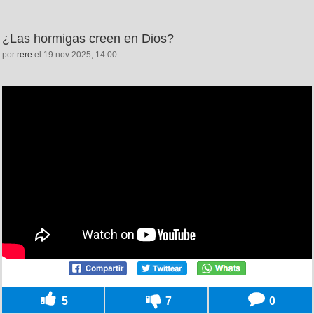
¿Las hormigas creen en Dios?
por
rere
el 19 nov 2025, 14:00
5
7
0