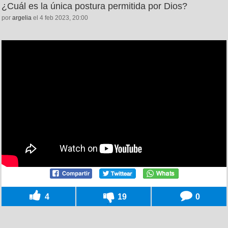
¿Cuál es la única postura permitida por Dios?
por
argelia
el 4 feb 2023, 20:00
4
19
0