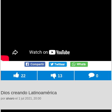
22
13
0
Dios creando Latinoamérica
por
alvaro
el 1 jul 2021, 20:00