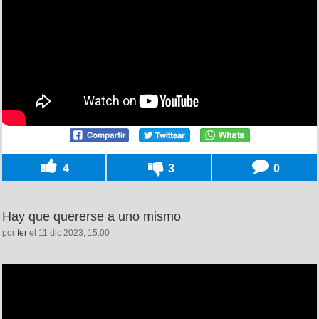
4
3
0
Hay que quererse a uno mismo
por
fer
el 11 dic 2023, 15:00