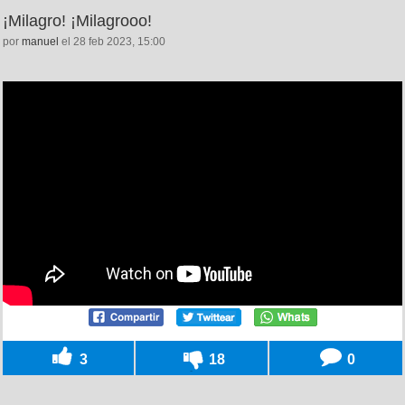
¡Milagro! ¡Milagrooo!
por
manuel
el 28 feb 2023, 15:00
3
18
0