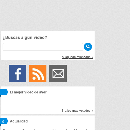
¿Buscas algún vídeo?
búsqueda avanzada »
El mejor vídeo de ayer
ir a los más votados »
Actualidad
0