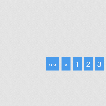
««
«
1
2
3