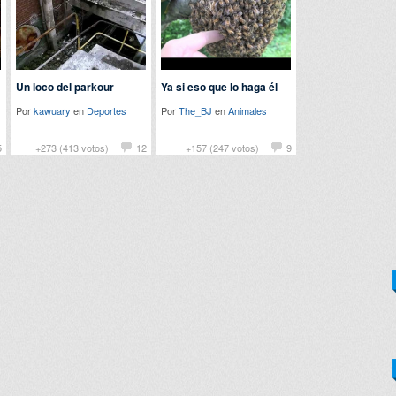
Un loco del parkour
Ya si eso que lo haga él
Por
kawuary
en
Deportes
Por
The_BJ
en
Animales
5
+273 (413 votos)
12
+157 (247 votos)
9