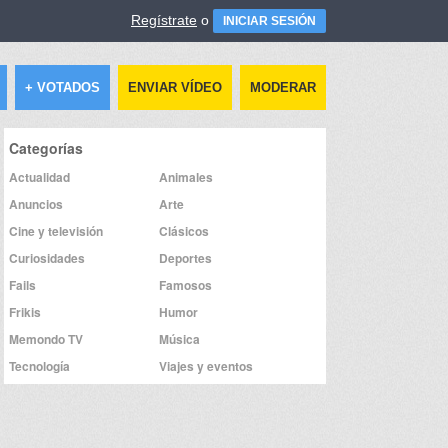
Regístrate
o
INICIAR SESIÓN
+ VOTADOS
ENVIAR VÍDEO
MODERAR
Categorías
Actualidad
Animales
Anuncios
Arte
Cine y televisión
Clásicos
Curiosidades
Deportes
Fails
Famosos
Frikis
Humor
Memondo TV
Música
Tecnología
Viajes y eventos