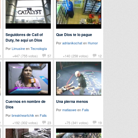
Seguidores de Call of
Que Dios te lo pague
Duty, he aquí un Dios
Por
adrianikochat
en
Humor
Por
Limusine
en
Tecnología
0
+447 (755 votos)
57
+140 (258 votos)
12
Cuernos en nombre de
Una pierna menos
Dios
Por
matiaswe
en
Fails
Por
breakheartchik
en
Fails
2
+192 (302 votos)
23
+75 (341 votos)
19