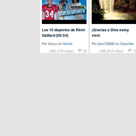
Los 10 deportes de Rémi
¡Gracias a Dios estoy
Gaillard [00:54]
vivo!
Por èricyo en
Humor
Por
jose122690
en
Deportes
+383 (479 votos)
20
+489 (613 votos)
1