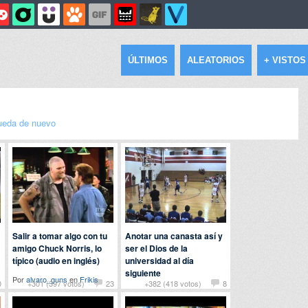
ÚLTIMOS
ALEATORIOS
+ VISTOS
eda de nuevo
Salir a tomar algo con tu
Anotar una canasta así y
amigo Chuck Norris, lo
ser el Dios de la
típico (audio en inglés)
universidad al día
siguiente
Por
alvaro_guns
en
Frikis
0
+301 (397 votos)
23
+382 (418 votos)
8
Por
pedro62
en
Deportes