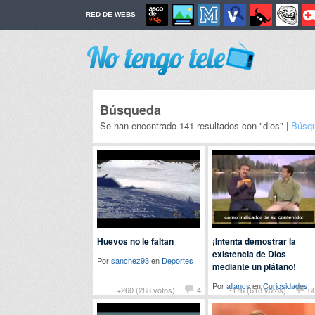
RED DE WEBS
Búsqueda
Se han encontrado 141 resultados con "dios" |
Búsqu
Huevos no le faltan
¡Intenta demostrar la
existencia de Dios
Por
sanchez93
en
Deportes
mediante un plátano!
Por
allancs
en
Curiosidades
+260 (288 votos)
4
-176 (618 votos)
6