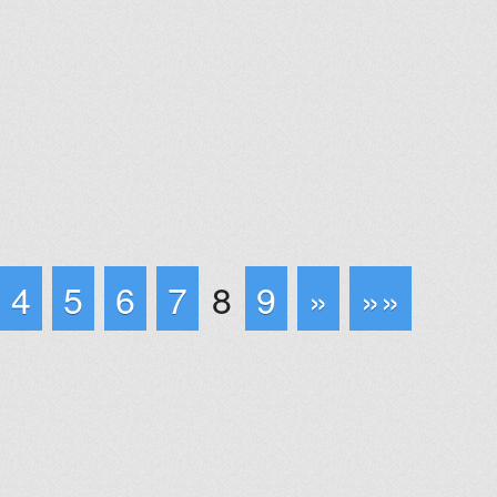
4
5
6
7
8
9
»
»»