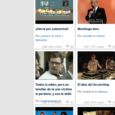
¡Alerta por subnormal!
Monólogo ateo
Por
yustexx
en
Cine y
Por
zacuille
en
Humor
televisión
+266 (424 votos)
22
+551 (747 votos)
2
Todos lo odian, pero un
El dios del Scratching
familiar de la una víctima
Por Charlych en
Música
lo perdonó, y eso le dolió
Por
lexemaxanga
en
+385 (479 votos)
40
+235 (475 votos)
1
Curiosidades