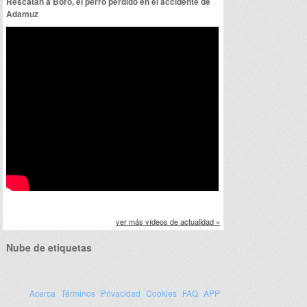
Rescatan a Boro, el perro perdido en el accidente de
Adamuz
ver más vídeos de actualidad »
Nube de etiquetas
Acerca
Términos
Privacidad
Cookies
FAQ
APP