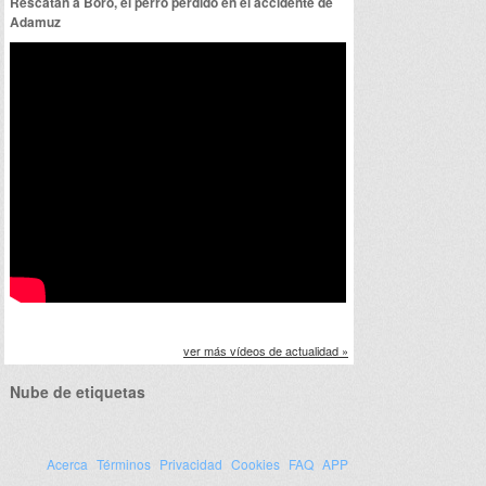
Rescatan a Boro, el perro perdido en el accidente de
Adamuz
ver más vídeos de actualidad »
Nube de etiquetas
Acerca
Términos
Privacidad
Cookies
FAQ
APP