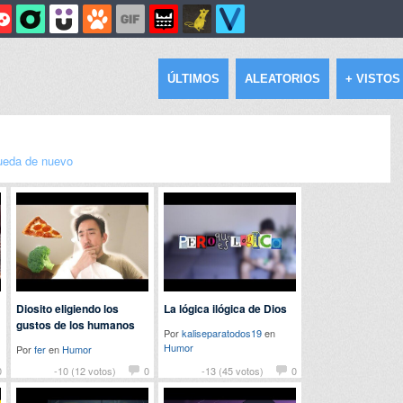
ÚLTIMOS
ALEATORIOS
+ VISTOS
eda de nuevo
Diosito eligiendo los
La lógica ilógica de Dios
gustos de los humanos
Por
kaliseparatodos19
en
Humor
Por
fer
en
Humor
0
-10 (12 votos)
0
-13 (45 votos)
0