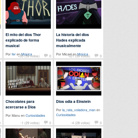
El mito del dios Thor
La historia del dios
explicado de forma
Hades explicada
musical
musicalmente
Por
fer
en
Música
Por Micael en
Música
1
+35 (59 votos)
0
+21 (39 votos)
0
Chocolates para
Dios odia a Einstein
acercarse a Dios
Por
la_rata_voladora_man
en
Curiosidades
Por Manu en
Curiosidades
0
-1 (29 votos)
0
-4 (28 votos)
0