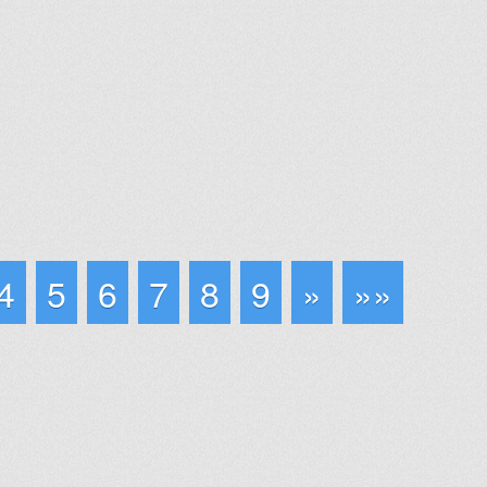
4
5
6
7
8
9
»
»»