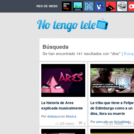
RED DE WEBS
Búsqueda
Se han encontrado 141 resultados con "dios" |
Búsqu
La historia de Ares
La tribu que tiene a Felipe
explicada musicalmente
de Edimburgo como a un
dios, llora su muerte
Por
dodoazul
en
Música
Por
pescaito
en
Actualidad
+1 (25 votos)
0
-13 (21 votos)