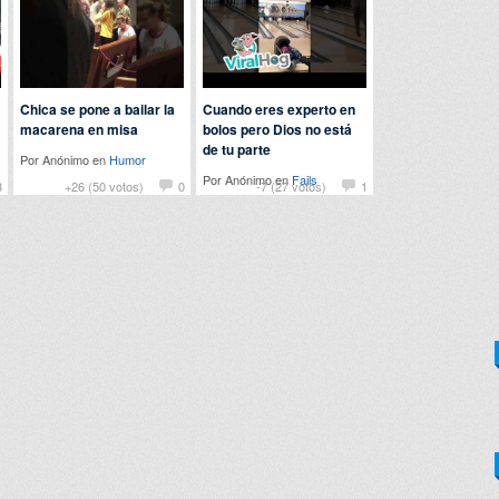
Chica se pone a bailar la
Cuando eres experto en
macarena en misa
bolos pero Dios no está
de tu parte
Por Anónimo en
Humor
Por Anónimo en
Fails
3
+26 (50 votos)
0
-7 (27 votos)
1