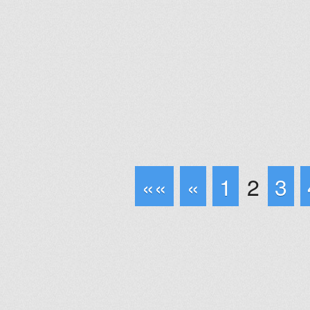
««
«
1
2
3