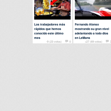
Los trabajadores más
Fernando Alonso
rápidos que hemos
mostrando su gran nivel
conocido este último
adelantando a todo dios
mes
en LeMans
-9 (23 votos)
0
+27 (69 votos)
Por Damian en
Curiosidades
Por Manel en
Deportes