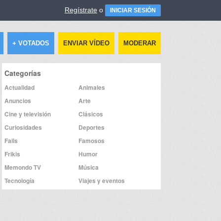
Regístrate
o
INICIAR SESIÓN
+ VOTADOS
ENVIAR VÍDEO
MODERAR
Categorías
Actualidad
Animales
Anuncios
Arte
Cine y televisión
Clásicos
Curiosidades
Deportes
Fails
Famosos
Frikis
Humor
Memondo TV
Música
Tecnología
Viajes y eventos