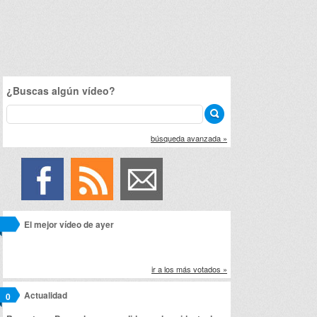
¿Buscas algún vídeo?
búsqueda avanzada »
El mejor vídeo de ayer
ir a los más votados »
Actualidad
0