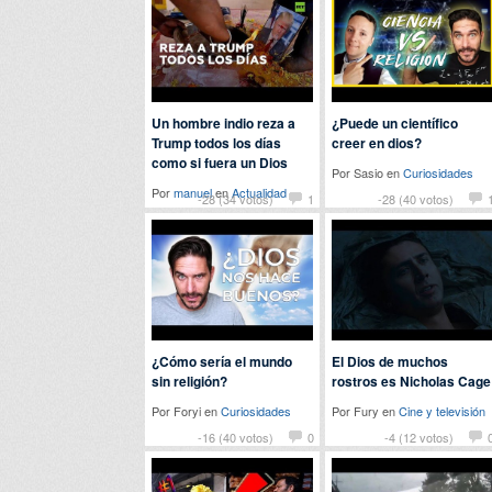
Un hombre indio reza a
¿Puede un científico
Trump todos los días
creer en dios?
como si fuera un Dios
Por Sasio en
Curiosidades
Por
manuel
en
Actualidad
-28 (34 votos)
1
-28 (40 votos)
¿Cómo sería el mundo
El Dios de muchos
sin religión?
rostros es Nicholas Cage
Por Foryi en
Curiosidades
Por Fury en
Cine y televisión
-16 (40 votos)
0
-4 (12 votos)