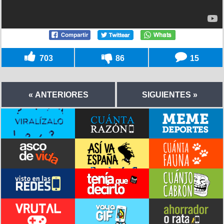
703
86
15
« ANTERIORES
SIGUIENTES »