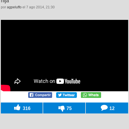
hija
por
agpeluffo
el 7 ago 2014, 21:30
316
75
12