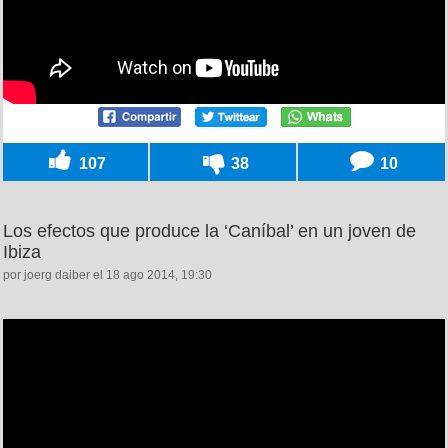
107
38
10
Los efectos que produce la ‘Caníbal’ en un joven de
Ibiza
por joerg daiber el 18 ago 2014, 19:30