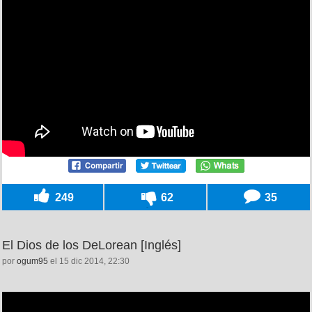
249
62
35
El Dios de los DeLorean [Inglés]
por
ogum95
el 15 dic 2014, 22:30