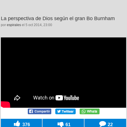
La perspectiva de Dios según el gran Bo Burnham
por
espirales
el 5 oct 2014, 23:00
376
61
22