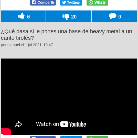
6
20
0
¿Qué pasa si le pones una base de heavy metal a un
canto tirolés?
por
manuel
el 1 jul 2021, 10:47