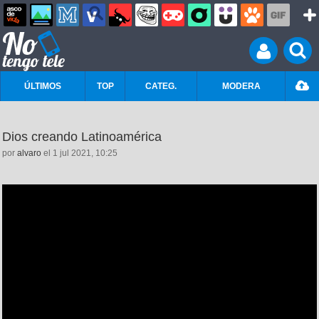
ÚLTIMOS
TOP
CATEG.
MODERA
Dios creando Latinoamérica
por
alvaro
el 1 jul 2021, 10:25