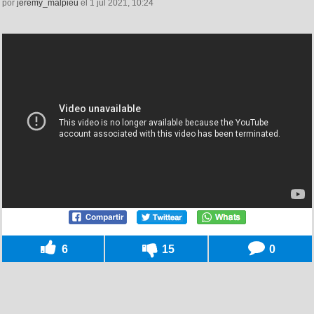
por
jeremy_malpieu
el 1 jul 2021, 10:24
6
15
0