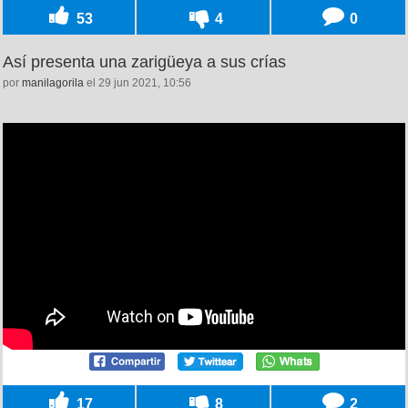
53
4
0
Así presenta una zarigüeya a sus crías
por
manilagorila
el 29 jun 2021, 10:56
17
8
2