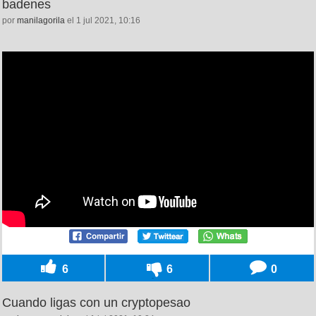
badenes
por
manilagorila
el 1 jul 2021, 10:16
6
6
0
Cuando ligas con un cryptopesao