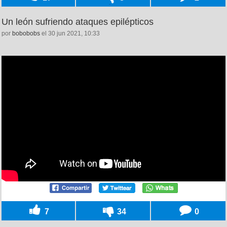
Un león sufriendo ataques epilépticos
por
bobobobs
el 30 jun 2021, 10:33
7
34
0