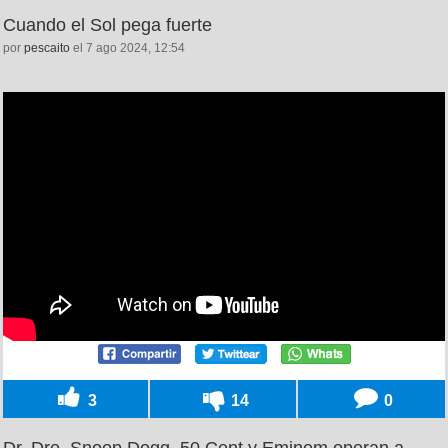
Cuando el Sol pega fuerte
por
pescaito
el 7 ago 2024, 12:54
3
14
0
Dr. Dre, Snoop Dogg, 50 Cent y Eminem operan a