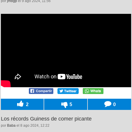
por
jm8gp
el 9 ago 2024, 11:56
2
5
0
Los récords Guiness de comer picante
por
Baba
el 8 ago 2024, 12:22