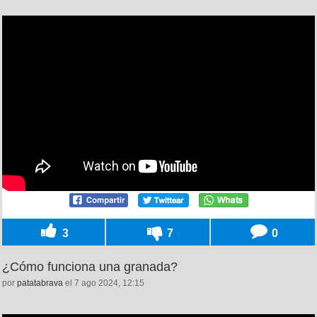
3
7
0
¿Cómo funciona una granada?
por
patatabrava
el 7 ago 2024, 12:15