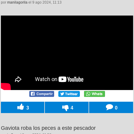
por
manilagorila
el 9 ago 2024, 11:13
3
4
0
Gaviota roba los peces a este pescador