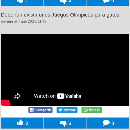
1
4
0
Deberían existir unos Juegos Olímpicos para gatos
por
rere
el 7 ago 2024, 11:43
2
6
0