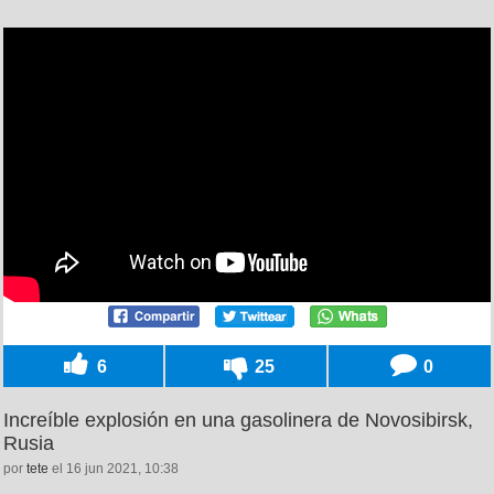
6
25
0
Increíble explosión en una gasolinera de Novosibirsk,
Rusia
por
tete
el 16 jun 2021, 10:38