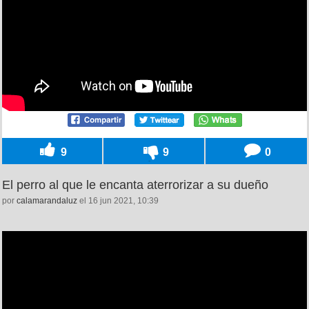
9
9
0
El perro al que le encanta aterrorizar a su dueño
por
calamarandaluz
el 16 jun 2021, 10:39