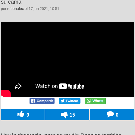
su cama
por
rubenalex
el 17 jun 2021, 10:51
9
15
0