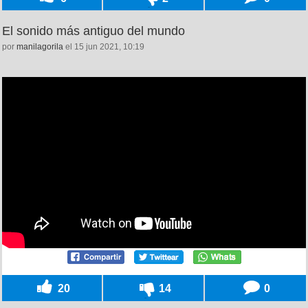
El sonido más antiguo del mundo
por
manilagorila
el 15 jun 2021, 10:19
20
14
0