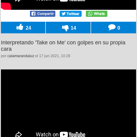
24
14
0
Interpretando 'Take on Me' con golpes en su propia
cara
por
calamarandaluz
el 17 jun 2021, 10:28