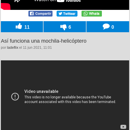
11
6
0
Así funciona una mochila-helicóptero
por
ladeflix
el 11 jun 2021, 11:01