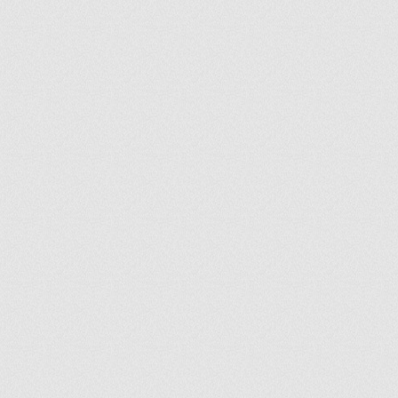
ir
artir
+
lr