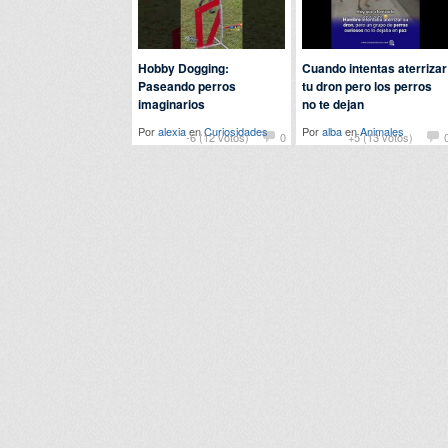
Hobby Dogging:
Cuando intentas aterrizar
Paseando perros
tu dron pero los perros
imaginarios
no te dejan
Por
alexia
en
Curiosidades
Por
alba
en
Animales
-6 (12 votos)
0
+5 (13 votos)