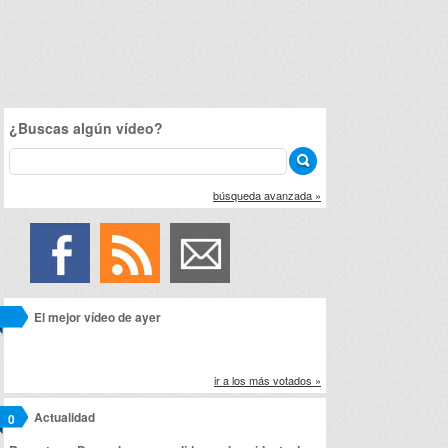
¿Buscas algún vídeo?
búsqueda avanzada »
El mejor vídeo de ayer
ir a los más votados »
Actualidad
0