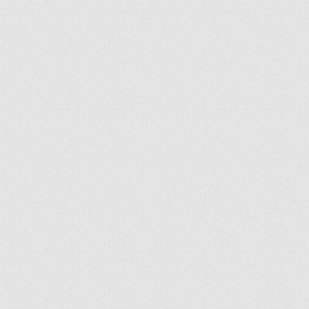
ir
artir
+
lr