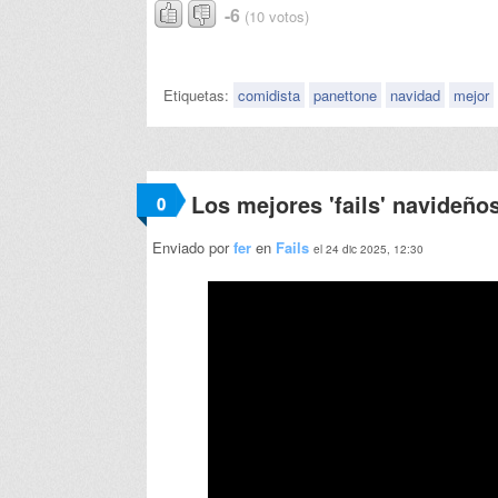
-6
(10 votos)
Etiquetas:
comidista
panettone
navidad
mejor
Los mejores 'fails' navideño
0
Enviado por
fer
en
Fails
el 24 dic 2025, 12:30