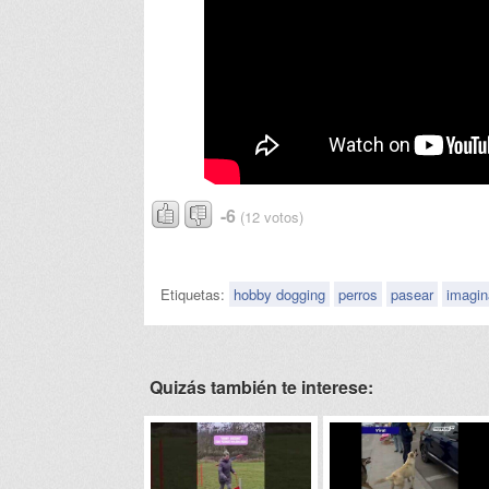
-6
(12 votos)
Etiquetas:
hobby dogging
perros
pasear
imagin
Quizás también te interese: