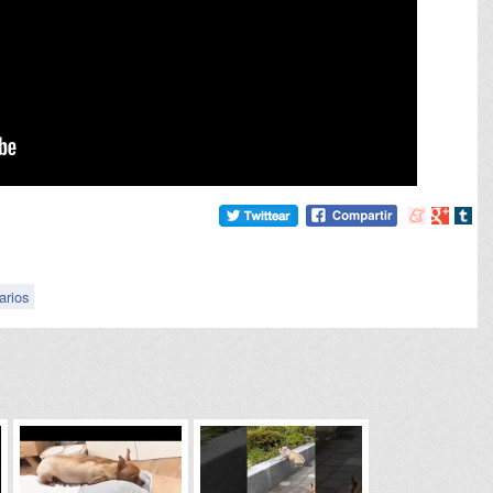
Compartir
Compart
Comp
en
en
en
meneame
Google
tumb
arios