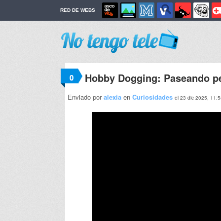
RED DE WEBS
Hobby Dogging: Paseando pe
0
Enviado por
alexia
en
Curiosidades
el 23 dic 2025, 11: