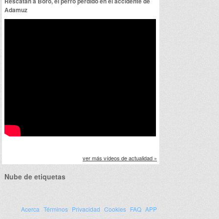
Rescatan a Boro, el perro perdido en el accidente de
Adamuz
ver más vídeos de actualidad »
Nube de etiquetas
Acerca
Términos
Privacidad
Cookies
FAQ
APP