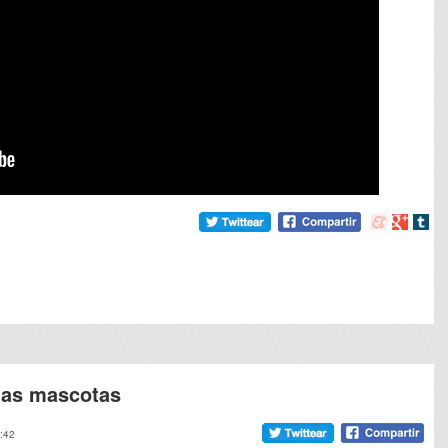
Compartir
Compart
Comp
en
en
en
meneame
Google
tumb
las mascotas
2:42