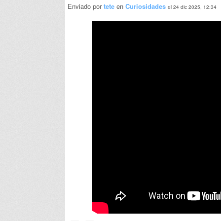
Enviado por
tete
en
Curiosidades
el 24 dic 2025, 12:34