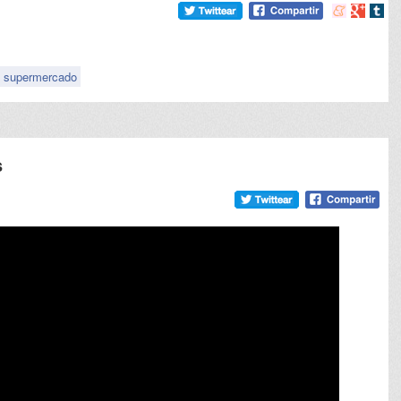
Compartir
Compart
Comp
en
en
en
meneame
Google
tumb
supermercado
s