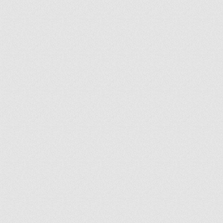
ir
artir
+
lr