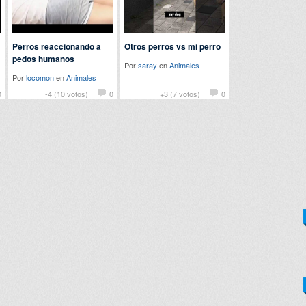
Perros reaccionando a
Otros perros vs mi perro
pedos humanos
Por
saray
en
Animales
Por
locomon
en
Animales
0
-4 (10 votos)
0
+3 (7 votos)
0