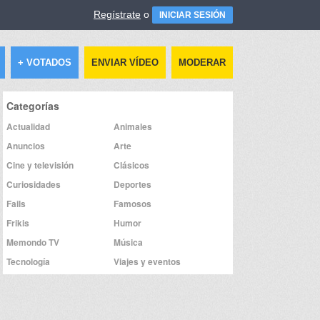
Regístrate
o
INICIAR SESIÓN
+ VOTADOS
ENVIAR VÍDEO
MODERAR
Categorías
Actualidad
Animales
Anuncios
Arte
Cine y televisión
Clásicos
Curiosidades
Deportes
Fails
Famosos
Frikis
Humor
Memondo TV
Música
Tecnología
Viajes y eventos