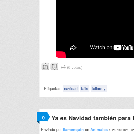
+4
(6 votos)
Etiquetas:
navidad
fails
failarmy
Ya es Navidad también para 
0
Enviado por
flamenquin
en
Animales
el 24 dic 2025, 1