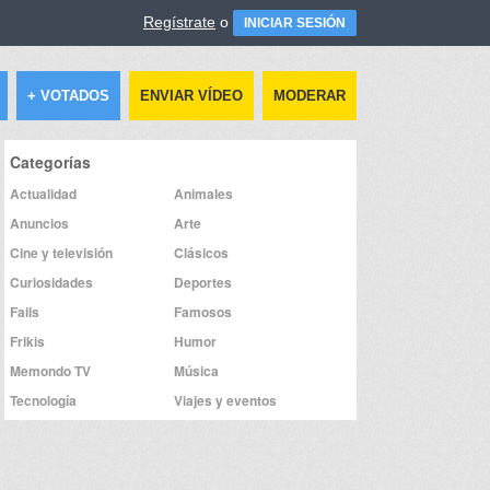
Regístrate
o
INICIAR SESIÓN
+ VOTADOS
ENVIAR VÍDEO
MODERAR
Categorías
Actualidad
Animales
Anuncios
Arte
Cine y televisión
Clásicos
Curiosidades
Deportes
Fails
Famosos
Frikis
Humor
Memondo TV
Música
Tecnología
Viajes y eventos