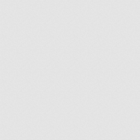
ir
artir
+
lr