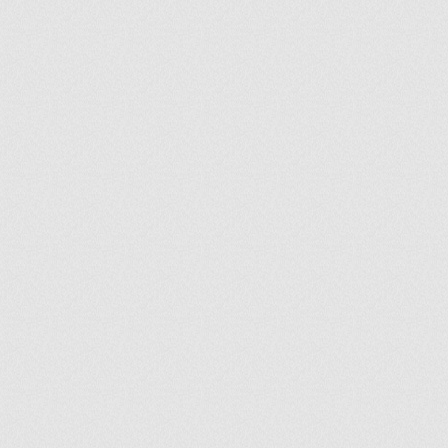
ir
artir
+
lr