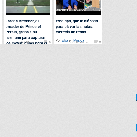
Jordan Mechner, el
Este tipo, que lo dió todo
creador de Prince of
para clavar las notas,
Persia, grabó a su
merecía un remix
hermano para capturar
Por
alba
en
Música
1
+9 (13 votos)
0
+8 (16 votos)
0
los movimientos para el
juego
Por
chuckbass
en
Curiosidades