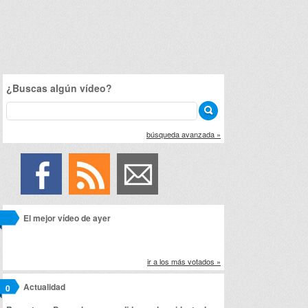
¿Buscas algún vídeo?
búsqueda avanzada »
El mejor vídeo de ayer
ir a los más votados »
Actualidad
0