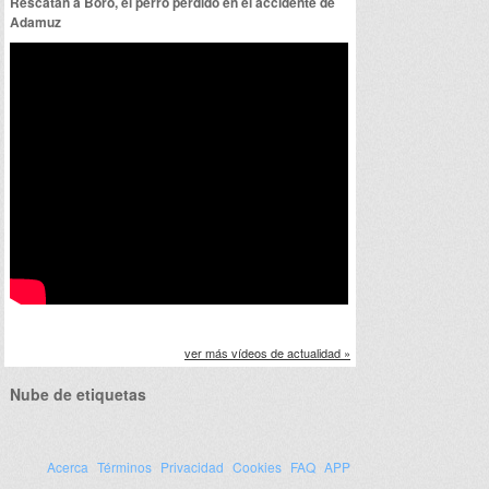
Rescatan a Boro, el perro perdido en el accidente de
Adamuz
ver más vídeos de actualidad »
Nube de etiquetas
Acerca
Términos
Privacidad
Cookies
FAQ
APP