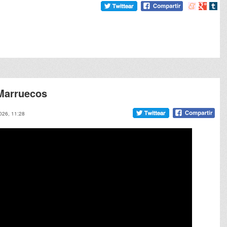
Compartir
Compart
Comp
en
en
en
meneame
Google
tumb
 Marruecos
026, 11:28