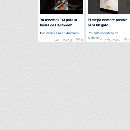
Ya tenemos DJ para la
El mejor nombre posible
fiesta de Halloween
para un gato
Por
javisecasa
en
Animales
Por
antonioportero
en
Animales
+2 (8 votos)
0
-71 (159 votos)