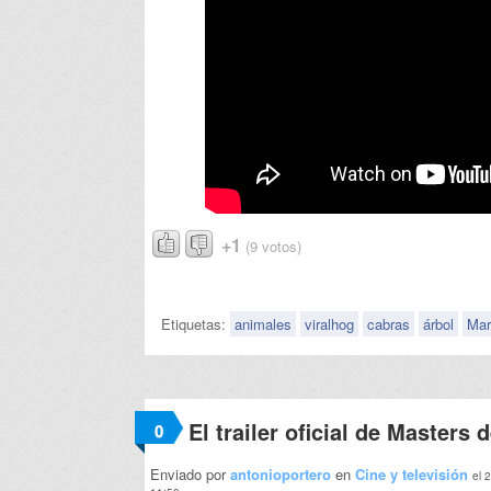
+1
(9 votos)
Etiquetas:
animales
viralhog
cabras
árbol
Mar
El trailer oficial de Masters 
0
Enviado por
antonioportero
en
Cine y televisión
el 