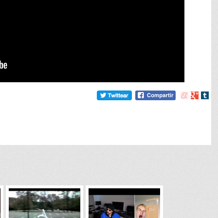
Compartir
Compart
Comp
en
en
en
meneame
Google
tumb