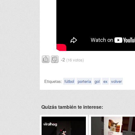
-2
(16 votos)
Etiquetas:
fútbol
portería
gol
ex
volver
Quizás también te interese: