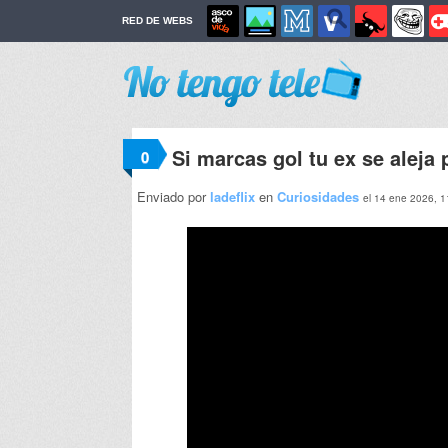
RED DE WEBS
Si marcas gol tu ex se aleja
0
Enviado por
ladeflix
en
Curiosidades
el 14 ene 2026, 1