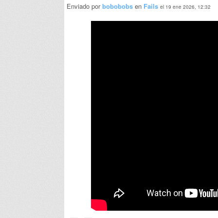
Enviado por
bobobobs
en
Fails
el 19 ene 2026, 12:32