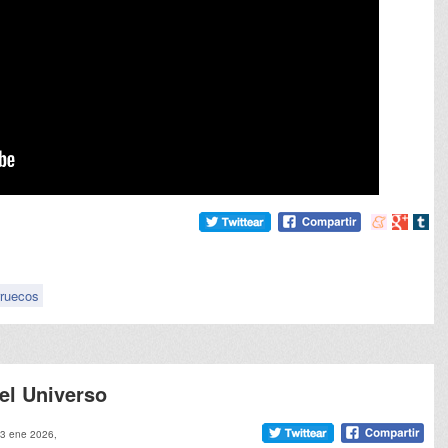
Compartir
Compart
Comp
en
en
en
meneame
Google
tumb
ruecos
del Universo
23 ene 2026,