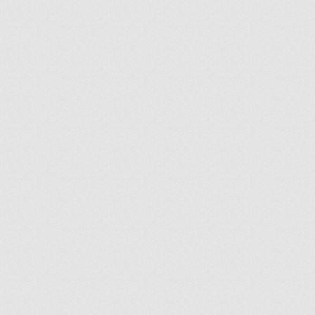
ir
artir
+
lr