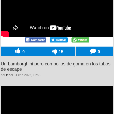
0
15
0
Un Lamborghini pero con pollos de goma en los tubos
de escape
por
fer
el 31 ene 2025, 11:53