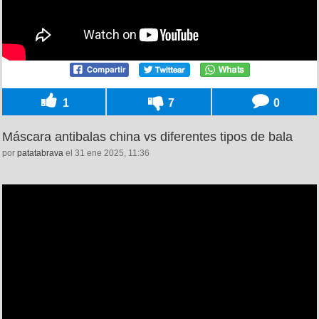
1
7
0
Máscara antibalas china vs diferentes tipos de bala
por
patatabrava
el 31 ene 2025, 11:36