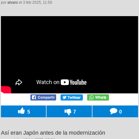
por
alvaro
el 3 feb 2025, 11:50
5
7
0
Así eran Japón antes de la modernización