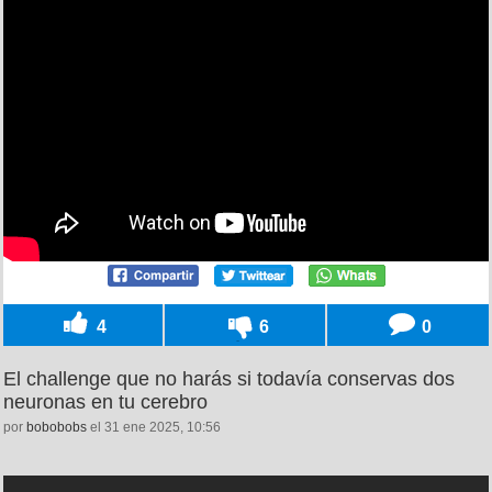
4
6
0
El challenge que no harás si todavía conservas dos
neuronas en tu cerebro
por
bobobobs
el 31 ene 2025, 10:56