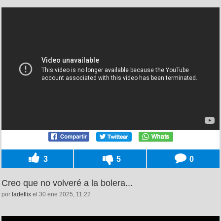
3
5
0
Creo que no volveré a la bolera...
por
ladeflix
el 30 ene 2025, 11:22