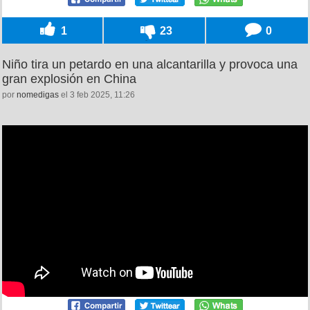
1
23
0
Niño tira un petardo en una alcantarilla y provoca una
gran explosión en China
por
nomedigas
el 3 feb 2025, 11:26