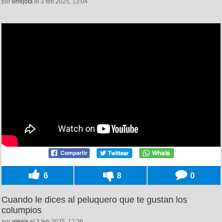
por
errejota
el 3 feb 2025, 13:04
6
8
0
Cuando le dices al peluquero que te gustan los
columpios
por
alexia
el 3 feb 2025, 12:36