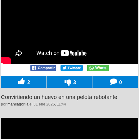
2
3
0
Convirtiendo un huevo en una pelota rebotante
por
manilagorila
el 31 ene 2025, 11:44