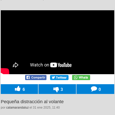
6
3
0
Pequeña distracción al volante
por
calamarandaluz
el 31 ene 2025, 11:40