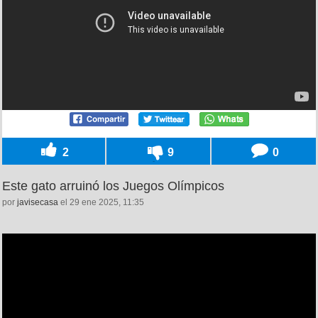
2
9
0
Este gato arruinó los Juegos Olímpicos
por
javisecasa
el 29 ene 2025, 11:35