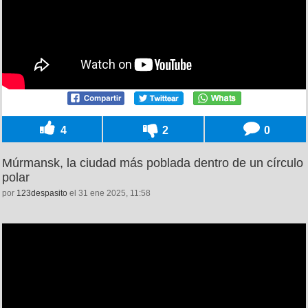
4
2
0
Múrmansk, la ciudad más poblada dentro de un círculo
polar
por
123despasito
el 31 ene 2025, 11:58