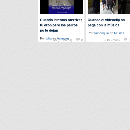
Cuando intentas aterrizar
Cuando el videoclip no
tu dron pero los perros
pega con la música
no te dejan
Por
flamenquin
en
Música
Por
alba
en
Animales
+5 (13 votos)
0
-3 (15 votos)