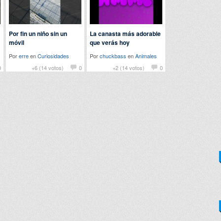
Por fin un niño sin un
La canasta más adorable
móvil
que verás hoy
Por
erre
en
Curiosidades
Por
chuckbass
en
Animales
0
+6 (14 votos)
0
+2 (14 votos)
0