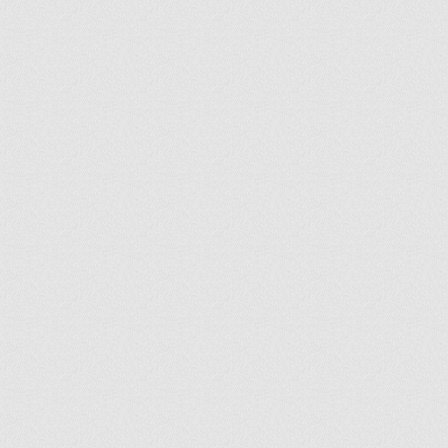
ir
artir
+
lr