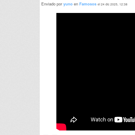
Enviado por
yuno
en
Famosos
el 24 dic 2025, 12:38