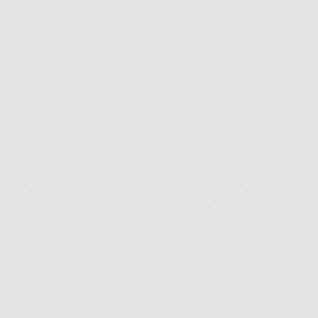
ir
artir
+
lr