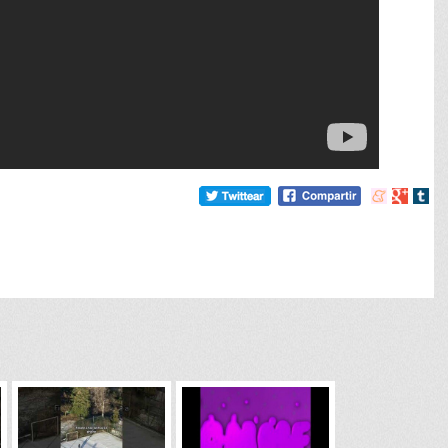
Compartir
Compart
Comp
en
en
en
meneame
Google
tumb