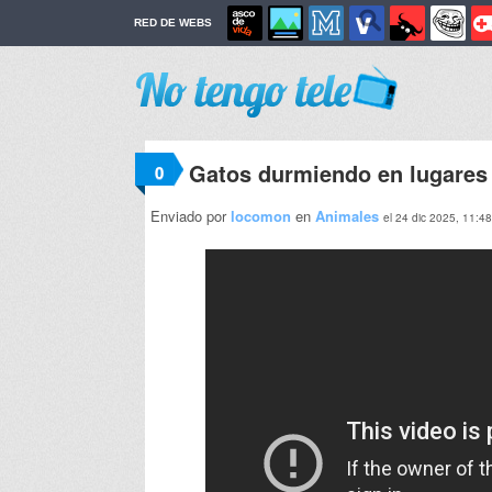
RED DE WEBS
Gatos durmiendo en lugares 
0
Enviado por
locomon
en
Animales
el 24 dic 2025, 11:48