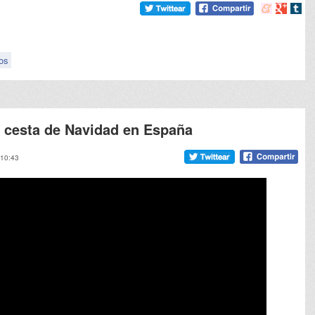
Compartir
Compart
Comp
en
en
en
meneame
Google
tumb
os
 cesta de Navidad en España
 10:43