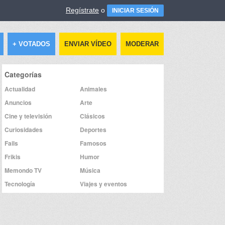
Regístrate
o
INICIAR SESIÓN
+ VOTADOS
ENVIAR VÍDEO
MODERAR
Categorías
Actualidad
Animales
Anuncios
Arte
Cine y televisión
Clásicos
Curiosidades
Deportes
Fails
Famosos
Frikis
Humor
Memondo TV
Música
Tecnología
Viajes y eventos