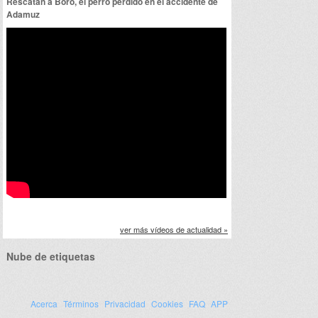
Rescatan a Boro, el perro perdido en el accidente de
Adamuz
ver más vídeos de actualidad »
Nube de etiquetas
Acerca
Términos
Privacidad
Cookies
FAQ
APP