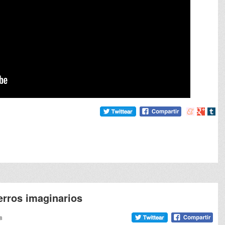
Compartir
Compart
Comp
en
en
en
meneame
Google
tumb
rros imaginarios
58