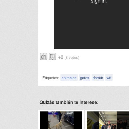
+2
(8 votos)
Etiquetas:
animales
gatos
dormir
wtf
Quizás también te interese: