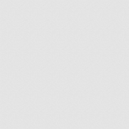
ir
artir
+
lr