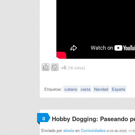
+6
(16 votos)
Etiquetas:
cubano
cesta
Navidad
España
Hobby Dogging: Paseando pe
0
Enviado por
alexia
en
Curiosidades
el 23 dic 2025, 11: