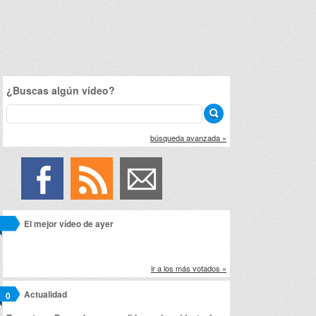
¿Buscas algún vídeo?
búsqueda avanzada »
El mejor vídeo de ayer
ir a los más votados »
Actualidad
0