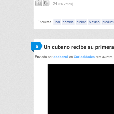
-24
(26 votos)
Etiquetas:
Ibai
comida
probar
México
product
Un cubano recibe su primera
0
Enviado por
dodoazul
en
Curiosidades
el 23 dic 2025,