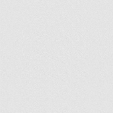
ir
artir
+
lr