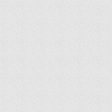
ir
artir
+
lr