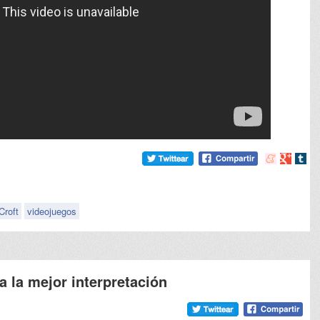
Compartir
Compart
Comp
en
en
en
meneame
Google
tumb
Croft
videojuegos
 la mejor interpretación