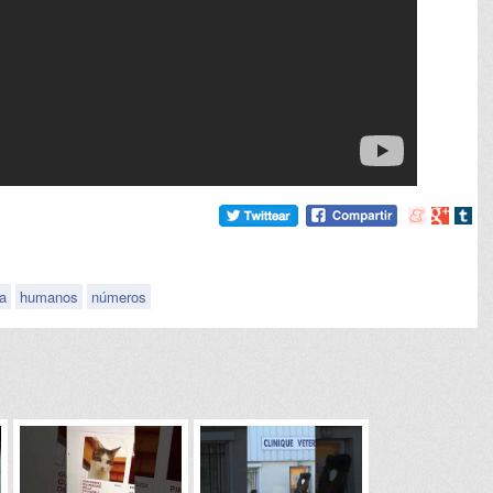
Compartir
Compart
Comp
en
en
en
meneame
Google
tumb
a
humanos
números