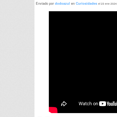
Enviado por
dodoazul
en
Curiosidades
el 23 ene 2024