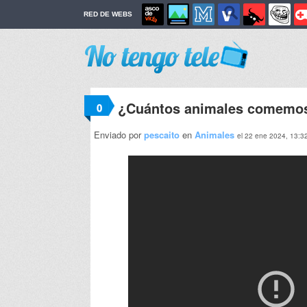
RED DE WEBS
¿Cuántos animales comemos
0
Enviado por
pescaito
en
Animales
el 22 ene 2024, 13:3