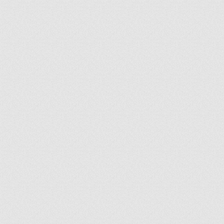
ir
artir
+
lr