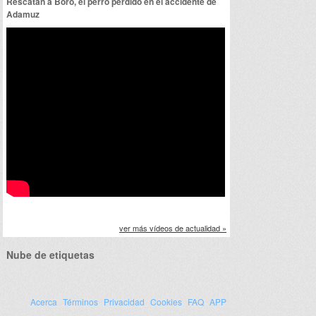
Rescatan a Boro, el perro perdido en el accidente de
Adamuz
ver más vídeos de actualidad »
Nube de etiquetas
Acerca
Términos
Privacidad
Cookies
FAQ
APP