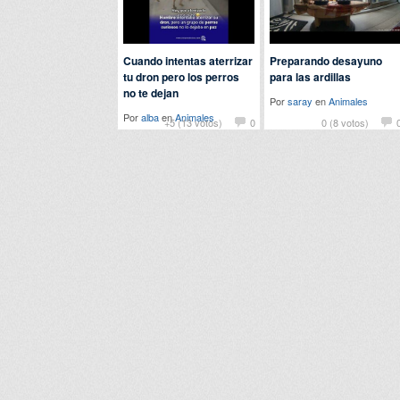
Cuando intentas aterrizar
Preparando desayuno
tu dron pero los perros
para las ardillas
no te dejan
Por
saray
en
Animales
Por
alba
en
Animales
+5 (13 votos)
0
0 (8 votos)