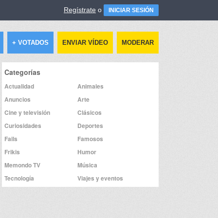
Regístrate
o
INICIAR SESIÓN
+ VOTADOS
ENVIAR VÍDEO
MODERAR
Categorías
Actualidad
Animales
Anuncios
Arte
Cine y televisión
Clásicos
Curiosidades
Deportes
Fails
Famosos
Frikis
Humor
Memondo TV
Música
Tecnología
Viajes y eventos