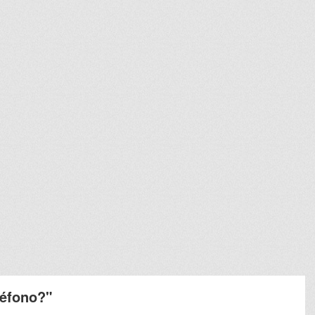
léfono?"