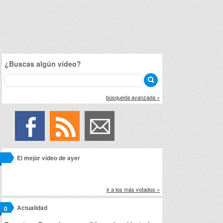
¿Buscas algún vídeo?
búsqueda avanzada »
El mejor vídeo de ayer
ir a los más votados »
Actualidad
0