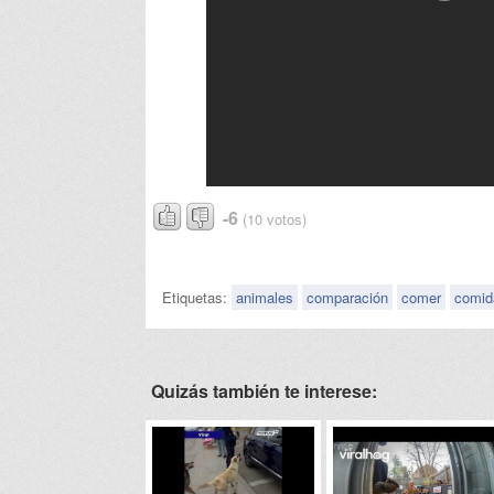
-6
(10 votos)
Etiquetas:
animales
comparación
comer
comid
Quizás también te interese: