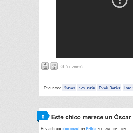
-3
(11 votos)
Etiquetas:
físicas
evolución
Tomb Raider
Lara 
Este chico merece un Óscar a
0
Enviado por
dodoazul
en
Frikis
el 22 ene 2024, 13:33