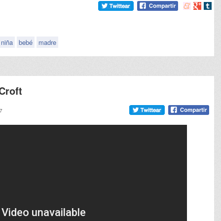
Compartir
Compart
Comp
en
en
en
meneame
Google
tumb
niña
bebé
madre
Croft
27