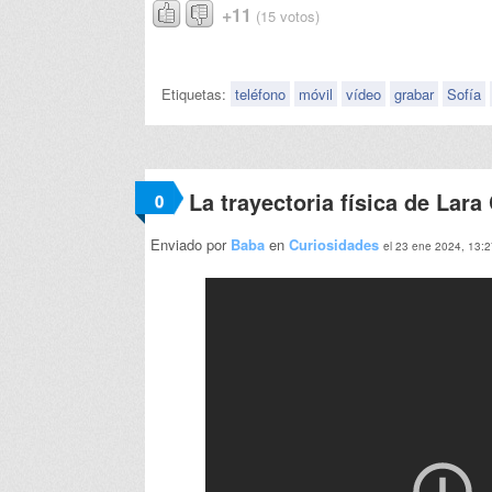
+11
(15 votos)
Etiquetas:
teléfono
móvil
vídeo
grabar
Sofía
La trayectoria física de Lara 
0
Enviado por
Baba
en
Curiosidades
el 23 ene 2024, 13: