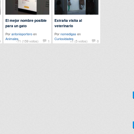
El mejor nombre posible
Extraña visita al
para un gato
veterinario
Por
antonioportero
en
Por
nomedigas
en
Animales
Curiosidades
0
-71 (159 votos)
1
+1 (5 votos)
0