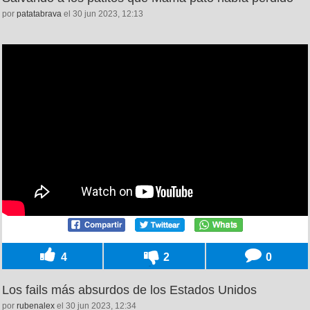
por
patatabrava
el 30 jun 2023, 12:13
4
2
0
Los fails más absurdos de los Estados Unidos
por
rubenalex
el 30 jun 2023, 12:34