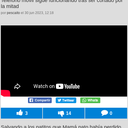
Teléfono móvil sigue funcionando tras ser cortado por
la mitad
por
pescaito
el 30 jun 2023, 12:18
3
14
0
Salvando a los patitos que Mamá pato había perdido