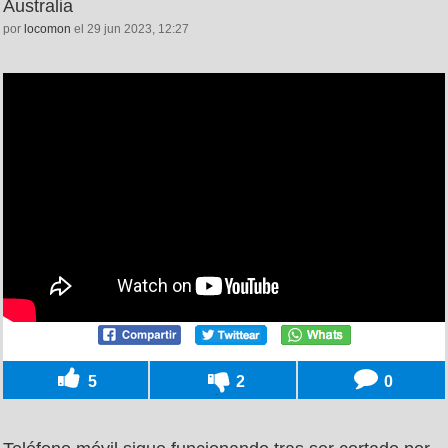
Australia
por
locomon
el 29 jun 2023, 12:27
5
2
0