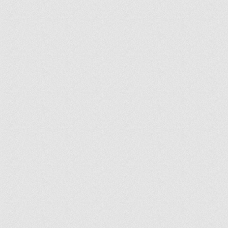
ir
artir
+
lr