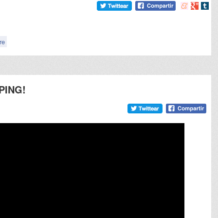
Compartir
Compart
Comp
en
en
en
meneame
Google
tumb
re
MPING!