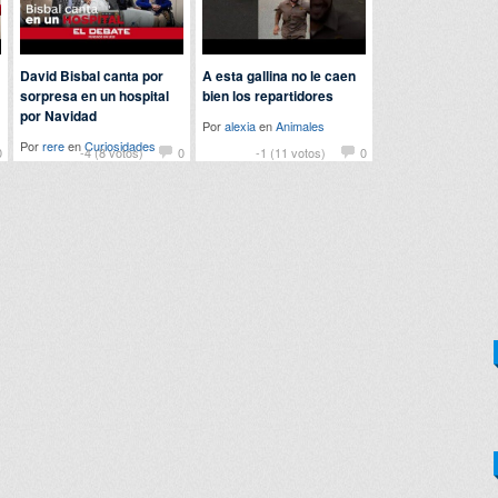
David Bisbal canta por
A esta gallina no le caen
sorpresa en un hospital
bien los repartidores
por Navidad
Por
alexia
en
Animales
Por
rere
en
Curiosidades
0
-4 (8 votos)
0
-1 (11 votos)
0