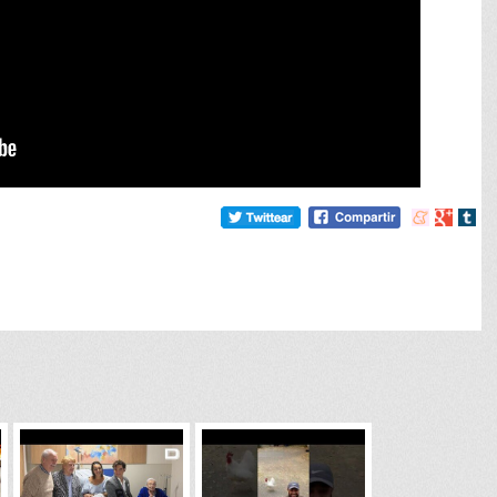
Compartir
Compart
Comp
en
en
en
meneame
Google
tumb