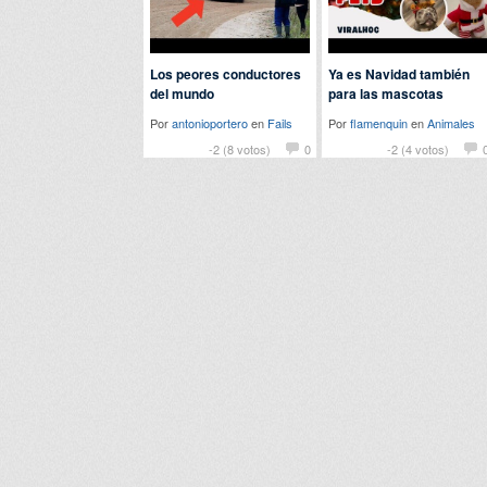
Los peores conductores
Ya es Navidad también
del mundo
para las mascotas
Por
antonioportero
en
Fails
Por
flamenquin
en
Animales
-2 (8 votos)
0
-2 (4 votos)