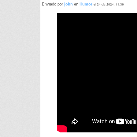
Enviado por
john
en
Humor
el 24 dic 2024, 11:36