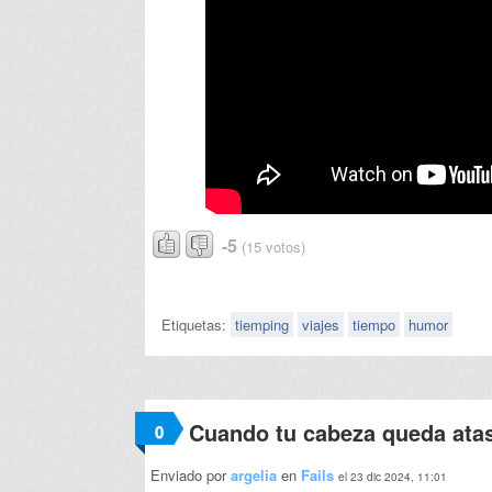
-5
(15 votos)
Etiquetas:
tiemping
viajes
tiempo
humor
Cuando tu cabeza queda ata
0
Enviado por
argelia
en
Fails
el 23 dic 2024, 11:01