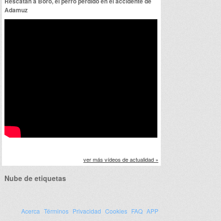
Rescatan a Boro, el perro perdido en el accidente de
Adamuz
ver más vídeos de actualidad »
Nube de etiquetas
Acerca
Términos
Privacidad
Cookies
FAQ
APP