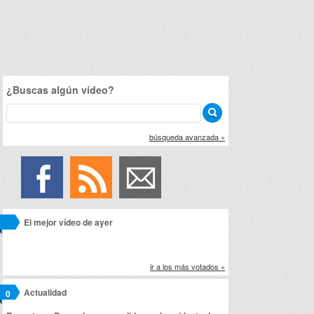
¿Buscas algún vídeo?
búsqueda avanzada »
El mejor vídeo de ayer
ir a los más votados »
Actualidad
0