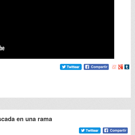
Compartir
Compart
Comp
en
en
en
meneame
Google
tumb
scada en una rama