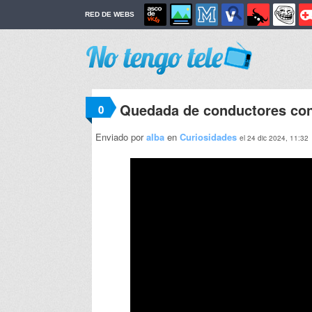
RED DE WEBS
Quedada de conductores con
0
Enviado por
alba
en
Curiosidades
el 24 dic 2024, 11:32