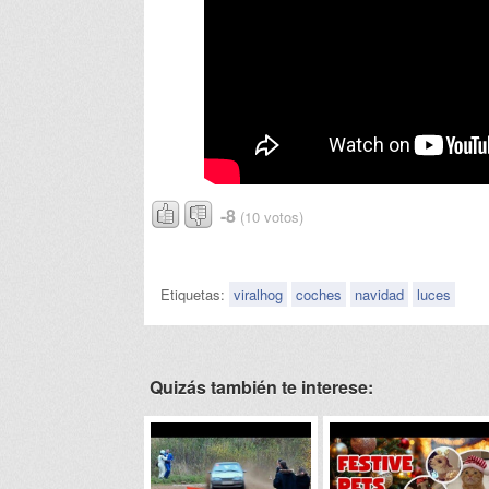
-8
(10 votos)
Etiquetas:
viralhog
coches
navidad
luces
Quizás también te interese: