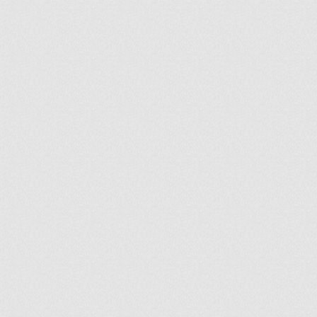
ir
artir
+
lr