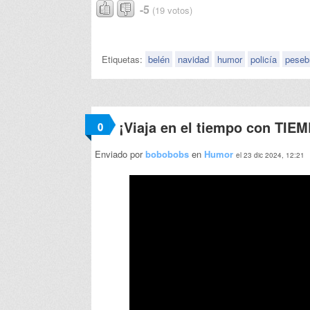
-5
(19 votos)
Etiquetas:
belén
navidad
humor
policía
peseb
¡Viaja en el tiempo con TIE
0
Enviado por
bobobobs
en
Humor
el 23 dic 2024, 12:21