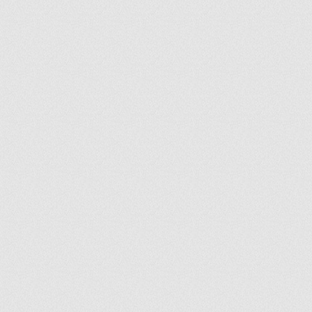
ir
artir
+
lr