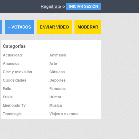
Regístrate
o
INICIAR SESIÓN
+ VOTADOS
ENVIAR VÍDEO
MODERAR
Categorías
Actualidad
Animales
Anuncios
Arte
Cine y televisión
Clásicos
Curiosidades
Deportes
Fails
Famosos
Frikis
Humor
Memondo TV
Música
Tecnología
Viajes y eventos