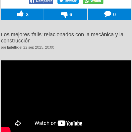
3
6
0
Los mejores 'fails' relacionados con la mecánica y la
construcción
por
ladeflix
el 22 sep 2025, 20:00