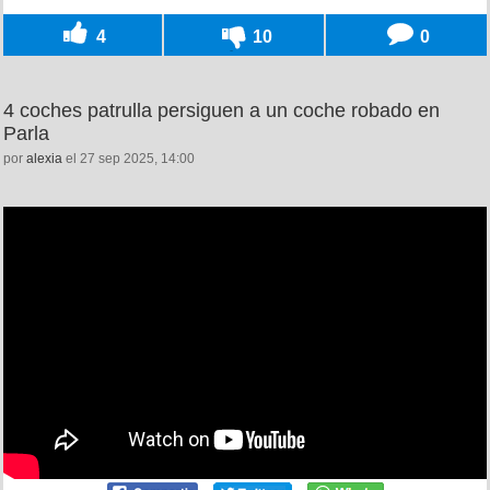
4
10
0
4 coches patrulla persiguen a un coche robado en
Parla
por
alexia
el 27 sep 2025, 14:00