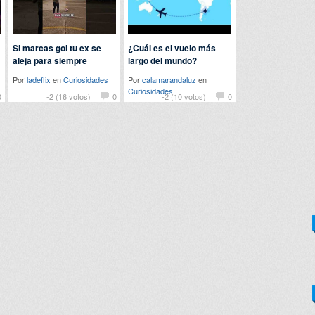
Si marcas gol tu ex se
¿Cuál es el vuelo más
aleja para siempre
largo del mundo?
Por
ladeflix
en
Curiosidades
Por
calamarandaluz
en
Curiosidades
0
-2 (16 votos)
0
-2 (10 votos)
0