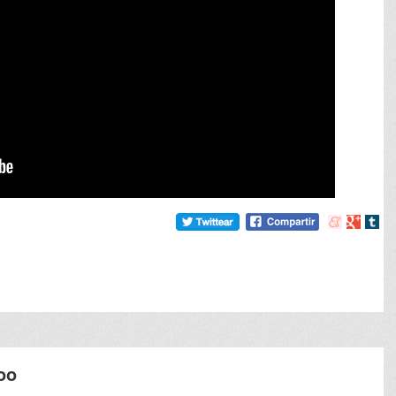
Compartir
Compart
Comp
en
en
en
meneame
Google
tumb
oo