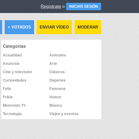
Regístrate
o
INICIAR SESIÓN
+ VOTADOS
ENVIAR VÍDEO
MODERAR
Categorías
Actualidad
Animales
Anuncios
Arte
Cine y televisión
Clásicos
Curiosidades
Deportes
Fails
Famosos
Frikis
Humor
Memondo TV
Música
Tecnología
Viajes y eventos