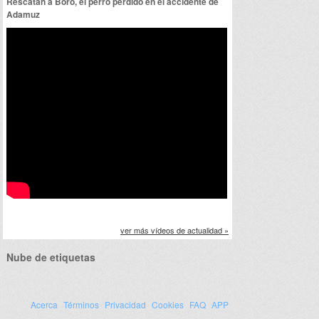
Rescatan a Boro, el perro perdido en el accidente de
Adamuz
ver más vídeos de actualidad »
Nube de etiquetas
Acerca
Términos
Privacidad
Cookies
FAQ
APP