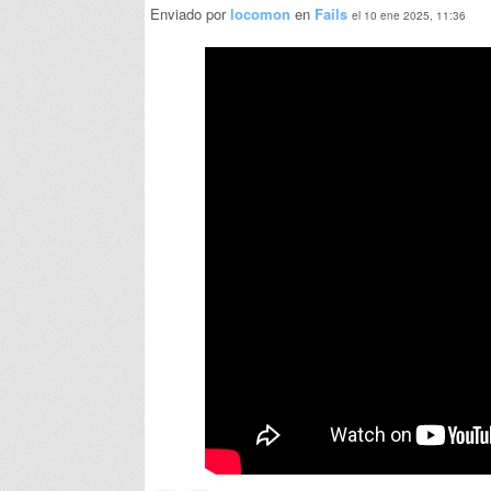
Enviado por
locomon
en
Fails
el 10 ene 2025, 11:36