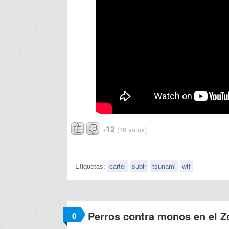
-12
(16 votos)
Etiquetas:
cartel
subir
tsunami
wtf
Perros contra monos en el Z
0