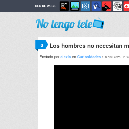
RED DE WEBS
Los hombres no necesitan m
0
Enviado por
alexia
en
Curiosidades
el 8 ene 2025, 11:2