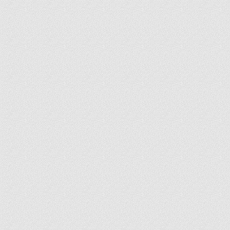
ir
artir
+
lr