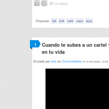
-2
(10 votos)
Etiquetas:
fail
troll
café
vaso
taza
Cuando te subes a un cartel 
1
en tu vida
Enviado por
tete
en
Curiosidades
el 10 ene 2025, 10:58