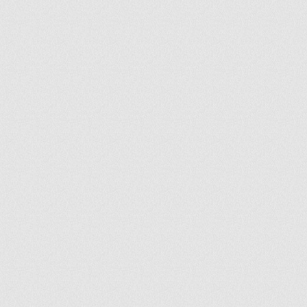
ir
artir
+
lr