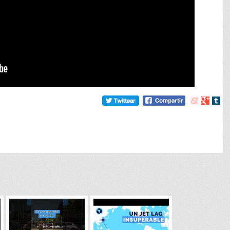
Compartir
Compart
Comp
en
en
en
meneame
Google
tumb