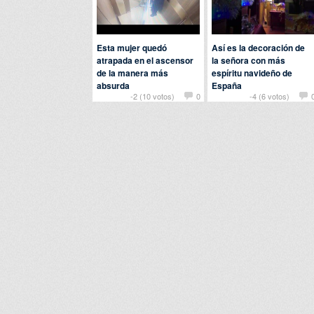
Esta mujer quedó
Así es la decoración de
atrapada en el ascensor
la señora con más
de la manera más
espíritu navideño de
absurda
España
-2 (10 votos)
0
-4 (6 votos)
Por
troll
en
Fails
Por
dodoazul
en
Curiosidades