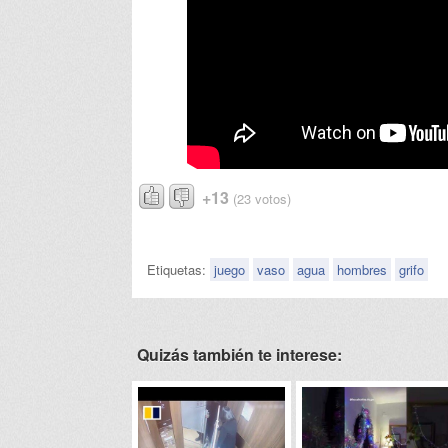
+13
(23 votos)
Etiquetas:
juego
vaso
agua
hombres
grifo
Quizás también te interese: