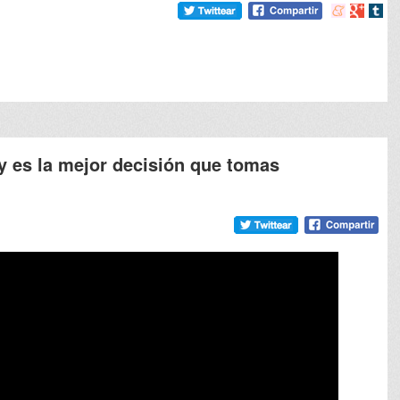
Compartir
Compart
Comp
en
en
en
meneame
Google
tumb
y es la mejor decisión que tomas