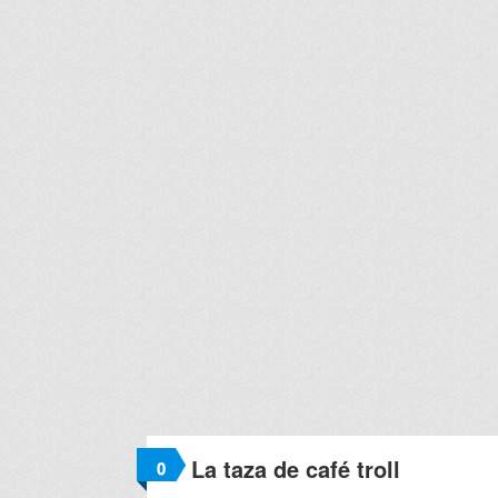
La taza de café troll
0