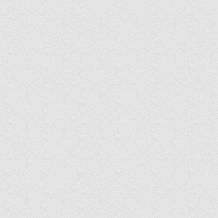
ir
artir
+
lr