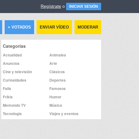
Regístrate
o
INICIAR SESIÓN
+ VOTADOS
ENVIAR VÍDEO
MODERAR
Categorías
Actualidad
Animales
Anuncios
Arte
Cine y televisión
Clásicos
Curiosidades
Deportes
Fails
Famosos
Frikis
Humor
Memondo TV
Música
Tecnología
Viajes y eventos