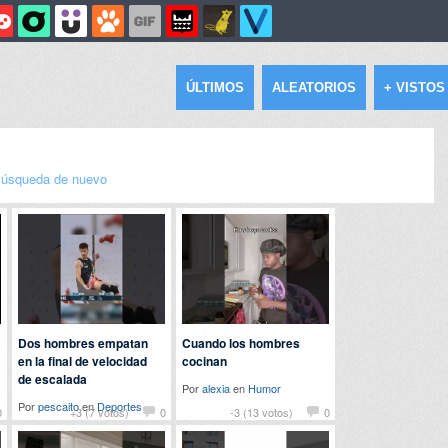
ÚLTIMOS
ALEATORIOS
+ VISTOS
úsqueda de nuevo
Dos hombres empatan
Cuando los hombres
en la final de velocidad
cocinan
de escalada
Por
alexia
en
Humor
Por
pescaito
en
Deportes
0
+3 (7 votos)
0
-3 (13 votos)
0