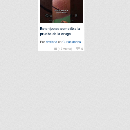
Este tipo se sometió a la
prueba de la oruga
Por
detriana
en
Curiosidades
-15 (17 votos)
0