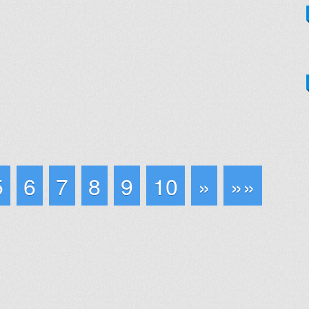
5
6
7
8
9
10
»
»»