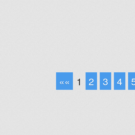
««
1
2
3
4