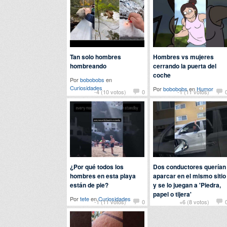
Tan solo hombres
Hombres vs mujeres
hombreando
cerrando la puerta del
coche
Por
bobobobs
en
Curiosidades
Por
bobobobs
en
Humor
-4 (10 votos)
0
-1 (11 votos)
¿Por qué todos los
Dos conductores querían
hombres en esta playa
aparcar en el mismo sitio
están de pie?
y se lo juegan a 'Piedra,
papel o tijera'
Por
tete
en
Curiosidades
-1 (11 votos)
0
+6 (8 votos)
Por
nomedigas
en
Curiosidades