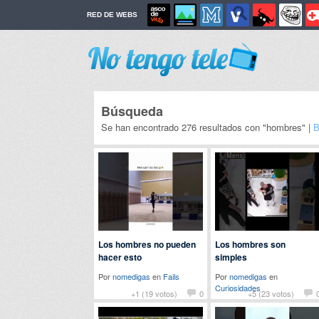
RED DE WEBS
Búsqueda
Se han encontrado 276 resultados con "hombres" |
B
Los hombres no pueden
Los hombres son
hacer esto
simples
Por
nomedigas
en
Fails
Por
nomedigas
en
Curiosidades
+1 (19 votos)
0
+5 (23 votos)