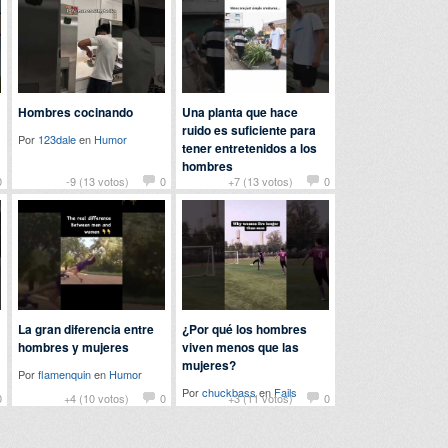
Hombres cocinando
Una planta que hace
ruido es suficiente para
Por
123dale
en
Humor
tener entretenidos a los
hombres
0
-9 (13 votos)
0
+7 (13 votos)
0
Por
patatabrava
en
Curiosidades
La gran diferencia entre
¿Por qué los hombres
hombres y mujeres
viven menos que las
mujeres?
Por
flamenquin
en
Humor
Por
chuckbass
en
Fails
0
+4 (10 votos)
0
+3 (11 votos)
0