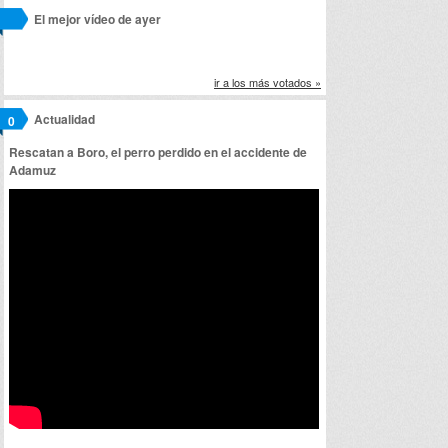
El mejor vídeo de ayer
ir a los más votados »
Actualidad
0
Rescatan a Boro, el perro perdido en el accidente de
Adamuz