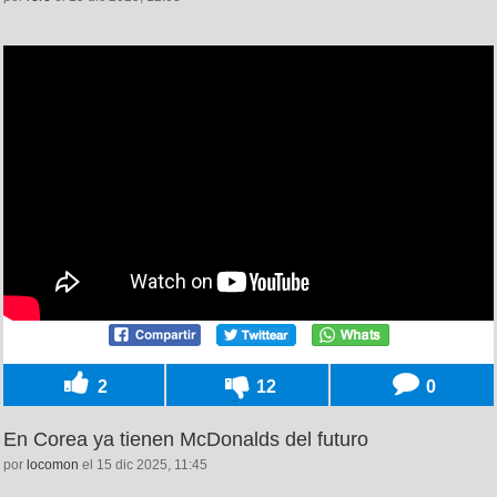
2
12
0
En Corea ya tienen McDonalds del futuro
por
locomon
el 15 dic 2025, 11:45