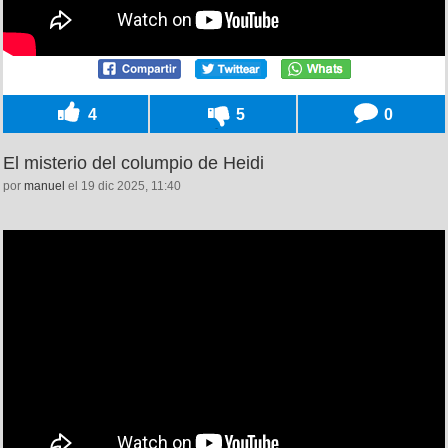
4
5
0
El misterio del columpio de Heidi
por
manuel
el 19 dic 2025, 11:40