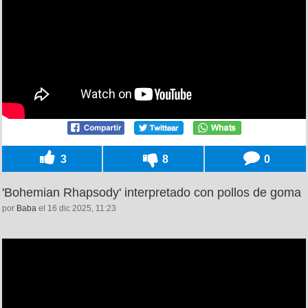
3
8
0
'Bohemian Rhapsody' interpretado con pollos de goma
por
Baba
el 16 dic 2025, 11:23