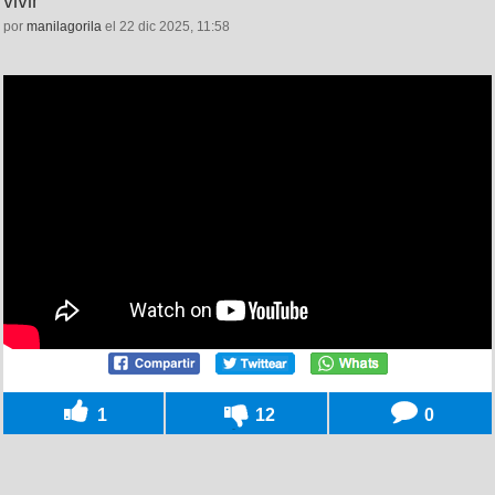
vivir
por
manilagorila
el 22 dic 2025, 11:58
1
12
0