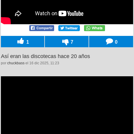
1
7
0
Así eran las discotecas hace 20 años
por
chuckbass
el 16 dic 2025, 11:23