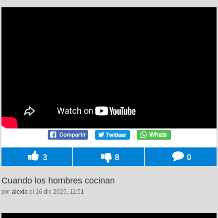
3
8
0
Cuando los hombres cocinan
por
alexia
el 16 dic 2025, 11:51