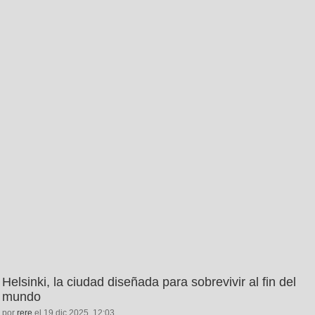
Helsinki, la ciudad diseñada para sobrevivir al fin del
mundo
por
rere
el 19 dic 2025, 12:03