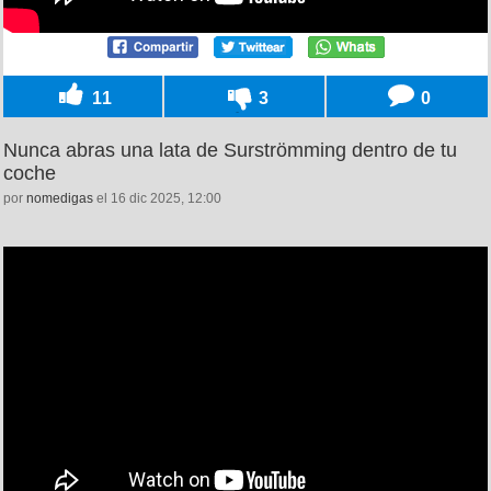
11
3
0
Nunca abras una lata de Surströmming dentro de tu
coche
por
nomedigas
el 16 dic 2025, 12:00