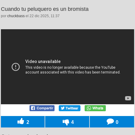
Cuando tu peluquero es un bromista
por
chuckbass
el 22 dic 2025, 11:37
2
4
0