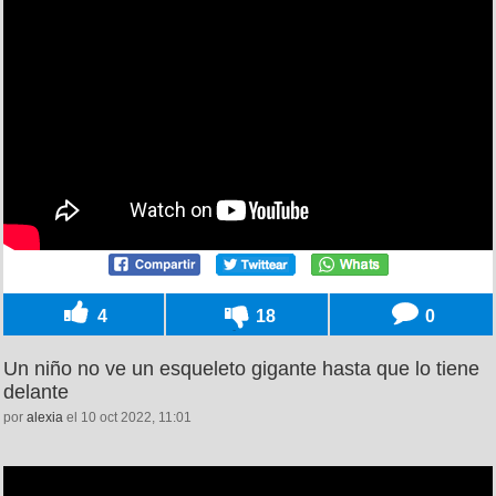
4
18
0
Un niño no ve un esqueleto gigante hasta que lo tiene
delante
por
alexia
el 10 oct 2022, 11:01