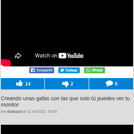
14
2
0
Creando unas gafas con las que solo tú puedes ver tu
monitor
por
dodoazul
el 11 oct 2022, 10:05