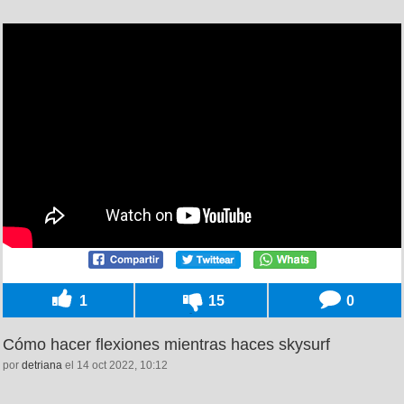
1
15
0
Cómo hacer flexiones mientras haces skysurf
por
detriana
el 14 oct 2022, 10:12