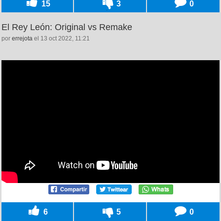
15
3
0
El Rey León: Original vs Remake
por
errejota
el 13 oct 2022, 11:21
6
5
0