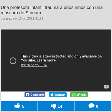
Una profesora infantil trauma a unos niños con una
máscara de Scream
por
alexia
el 13 oct 2022, 11:23
5
14
0