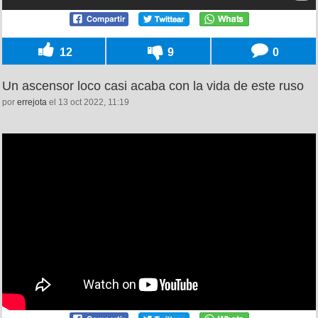
12
9
0
Un ascensor loco casi acaba con la vida de este ruso
por
errejota
el 13 oct 2022, 11:19