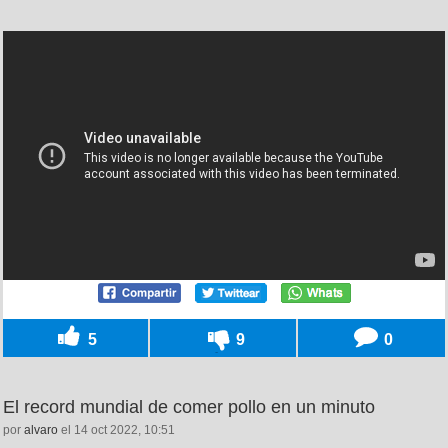
5
9
0
El record mundial de comer pollo en un minuto
por
alvaro
el 14 oct 2022, 10:51