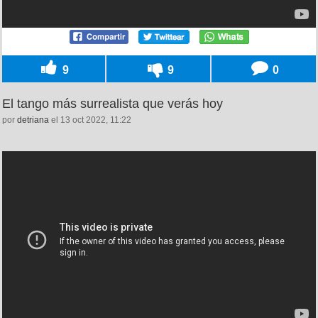
9
9
0
El tango más surrealista que verás hoy
por
detriana
el 13 oct 2022, 11:22