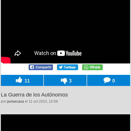
11
3
0
La Guerra de los Autónomos
por
javisecasa
el 11 oct 2022, 10:09