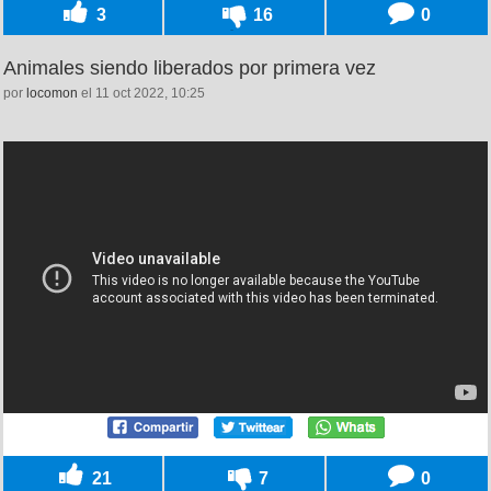
3
16
0
Animales siendo liberados por primera vez
por
locomon
el 11 oct 2022, 10:25
21
7
0