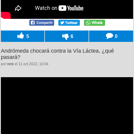
5
6
0
Andrómeda chocará contra la Vía Láctea, ¿qué
pasará?
por
rere
el 11 oct 2022, 10:04