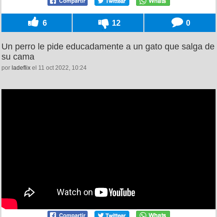
6
12
0
Un perro le pide educadamente a un gato que salga de
su cama
por
ladeflix
el 11 oct 2022, 10:24