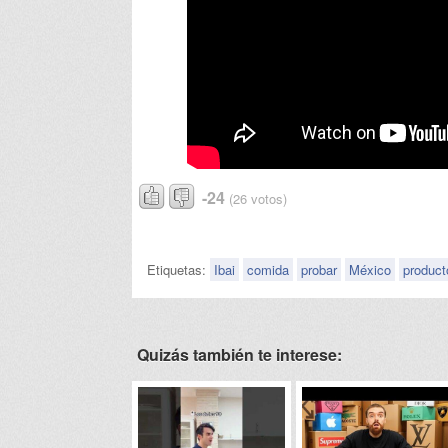
-24
(26 votos)
Etiquetas:
Ibai
comida
probar
México
product
Quizás también te interese: