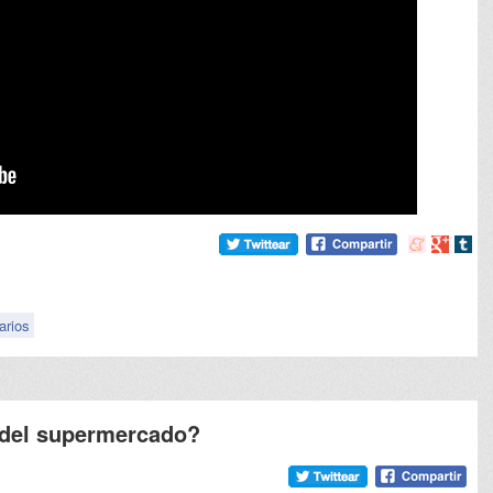
Compartir
Compart
Comp
en
en
en
meneame
Google
tumb
arios
 del supermercado?