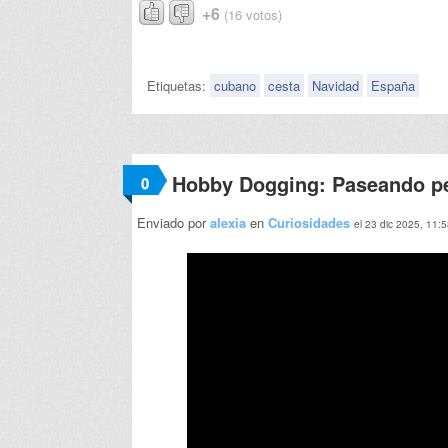
+6
(16 votos)
Etiquetas:
cubano
cesta
Navidad
España
Hobby Dogging: Paseando pe
0
Enviado por
alexia
en
Curiosidades
el 23 dic 2025, 11: