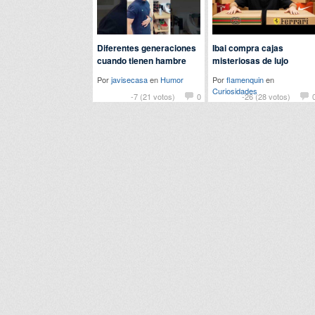
Diferentes generaciones
Ibai compra cajas
cuando tienen hambre
misteriosas de lujo
Por
javisecasa
en
Humor
Por
flamenquin
en
Curiosidades
-7 (21 votos)
0
-26 (28 votos)