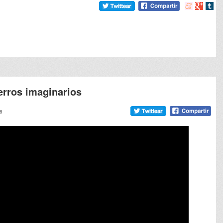
Compartir
Compart
Comp
en
en
en
meneame
Google
tumb
rros imaginarios
58