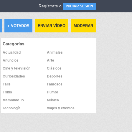
Regístrate
o
INICIAR SESIÓN
+ VOTADOS
ENVIAR VÍDEO
MODERAR
Categorías
Actualidad
Animales
Anuncios
Arte
Cine y televisión
Clásicos
Curiosidades
Deportes
Fails
Famosos
Frikis
Humor
Memondo TV
Música
Tecnología
Viajes y eventos