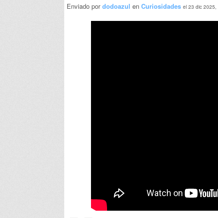
Enviado por
dodoazul
en
Curiosidades
el 23 dic 2025,