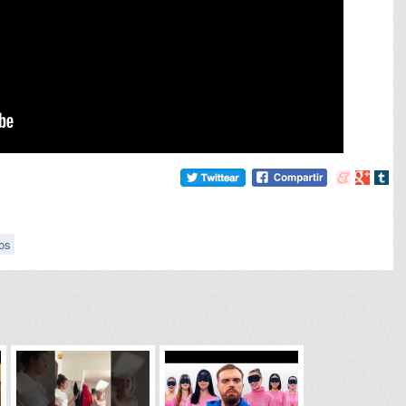
Compartir
Compart
Comp
en
en
en
meneame
Google
tumb
os