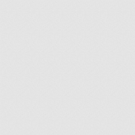
ir
artir
+
lr