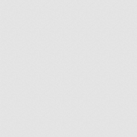
ir
artir
+
lr