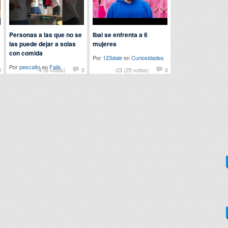
Personas a las que no se
Ibai se enfrenta a 6
las puede dejar a solas
mujeres
con comida
Por
123dale
en
Curiosidades
Por
pescaito
en
Fails
0
-4 (6 votos)
0
-23 (25 votos)
0