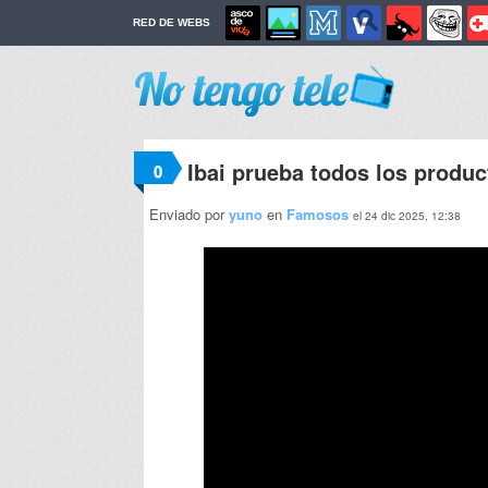
RED DE WEBS
Ibai prueba todos los produ
0
Enviado por
yuno
en
Famosos
el 24 dic 2025, 12:38