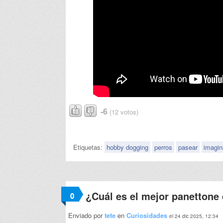
-6
(12 votos)
Etiquetas:
hobby dogging
perros
pasear
imagin
¿Cuál es el mejor panettone
0
Enviado por
tete
en
Curiosidades
el 24 dic 2025, 12:34