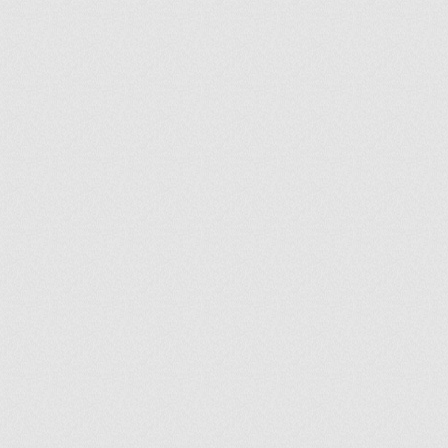
ir
artir
+
lr