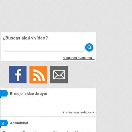
¿Buscas algún vídeo?
búsqueda avanzada »
El mejor vídeo de ayer
ir a los más votados »
Actualidad
0