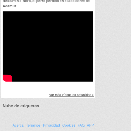
Rescatan a Boro, el perro perdido en el accidente de
Adamuz
ver más vídeos de actualidad »
Nube de etiquetas
Acerca
Términos
Privacidad
Cookies
FAQ
APP