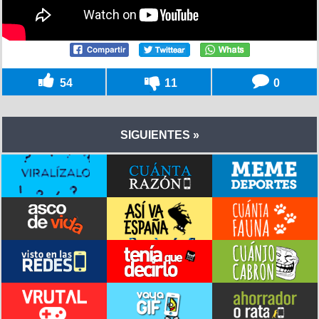
54
11
0
SIGUIENTES »