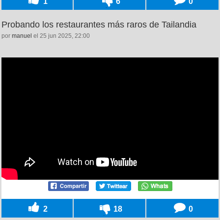
1
6
0
Probando los restaurantes más raros de Tailandia
por
manuel
el 25 jun 2025, 22:00
2
18
0