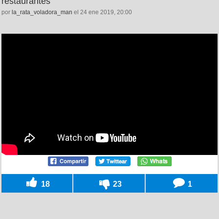
restaurantes
por
la_rata_voladora_man
el 24 ene 2019, 20:00
18
23
1