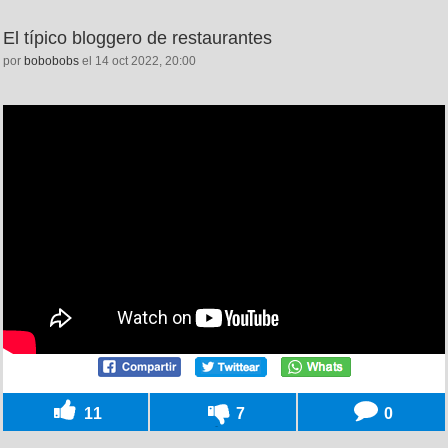
El típico bloggero de restaurantes
por
bobobobs
el 14 oct 2022, 20:00
11
7
0