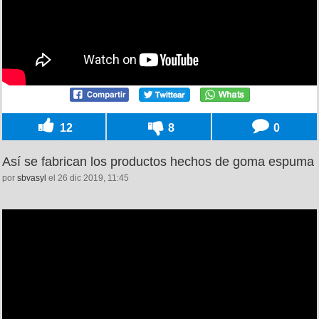
12
8
0
Así se fabrican los productos hechos de goma espuma
por
sbvasyl
el 26 dic 2019, 11:45