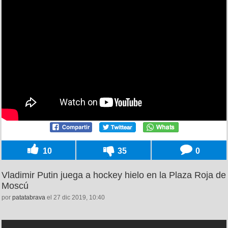
10
35
0
Vladimir Putin juega a hockey hielo en la Plaza Roja de
Moscú
por
patatabrava
el 27 dic 2019, 10:40