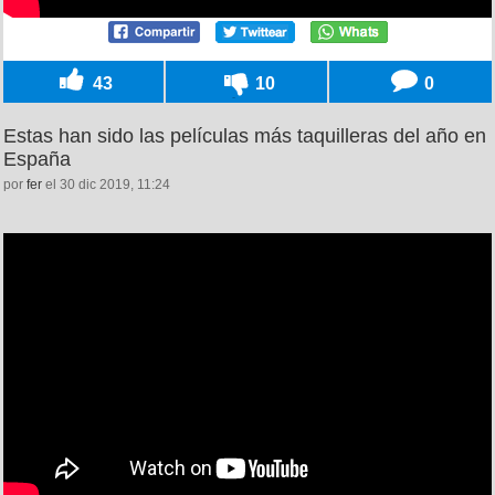
43
10
0
Estas han sido las películas más taquilleras del año en
España
por
fer
el 30 dic 2019, 11:24