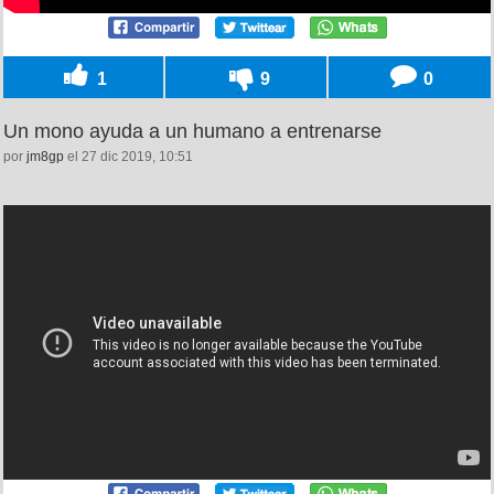
1
9
0
Un mono ayuda a un humano a entrenarse
por
jm8gp
el 27 dic 2019, 10:51