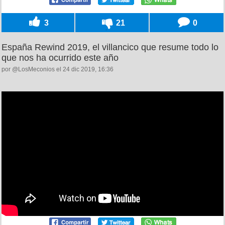
3
21
0
España Rewind 2019, el villancico que resume todo lo
que nos ha ocurrido este año
por @LosMeconios el 24 dic 2019, 16:36