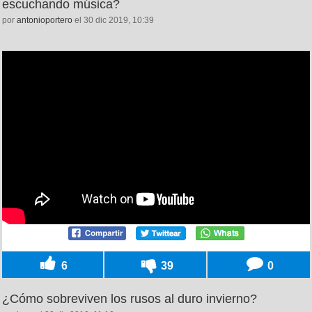
escuchando música?
por
antonioportero
el 30 dic 2019, 10:39
6
39
0
¿Cómo sobreviven los rusos al duro invierno?