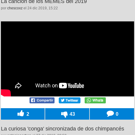
La canción de los MEMES del 2019
por
chescoxz
el 24 dic 2019, 15:22
2
43
0
La curiosa 'conga' sincronizada de dos chimpancés