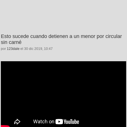
Esto sucede cuando detienen a un menor por circular
sin carné
por
123dale
el 30 dic 2019, 10:47