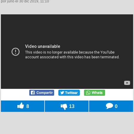
por juno el 30 dic 2019, 11:10
8
13
0