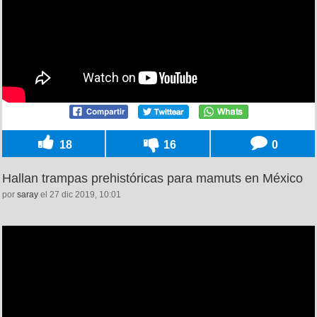
18
16
0
Hallan trampas prehistóricas para mamuts en México
por
saray
el 27 dic 2019, 10:01