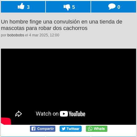
3
5
0
Un hombre finge una convulsión en una tienda de
mascotas para robar dos cachorros
por
bobobobs
el 4 mar 2025, 12:00