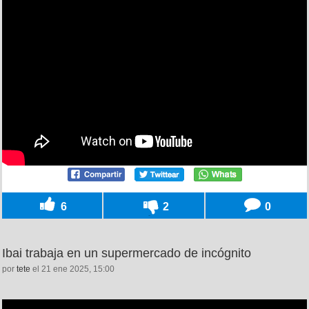
6
2
0
Ibai trabaja en un supermercado de incógnito
por
tete
el 21 ene 2025, 15:00