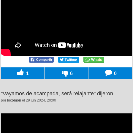
1
6
0
"Vayamos de acampada, será relajante" dijeron...
por
locomon
el 29 jun 2024, 20:00