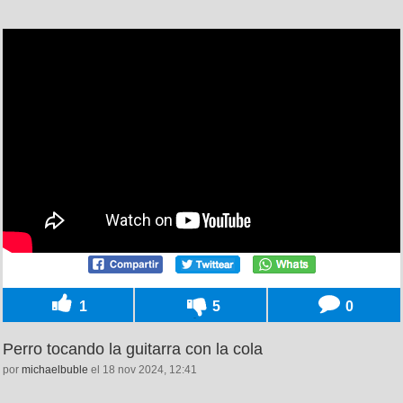
1
5
0
Perro tocando la guitarra con la cola
por
michaelbuble
el 18 nov 2024, 12:41