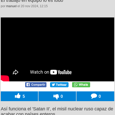
El trabajo en equipo lo es todo
por
manuel
el 20 nov 2024, 12:15
5
0
0
Así funciona el 'Satan II', el misil nuclear ruso capaz de
acabar con países enteros