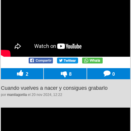
2
8
0
Cuando vuelves a nacer y consigues grabarlo
por
manilagorila
el 20 nov 2024, 12:22