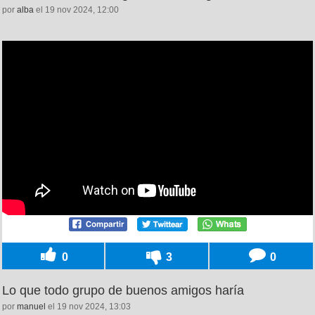
por
alba
el 19 nov 2024, 12:00
0
3
0
Lo que todo grupo de buenos amigos haría
por
manuel
el 19 nov 2024, 13:03