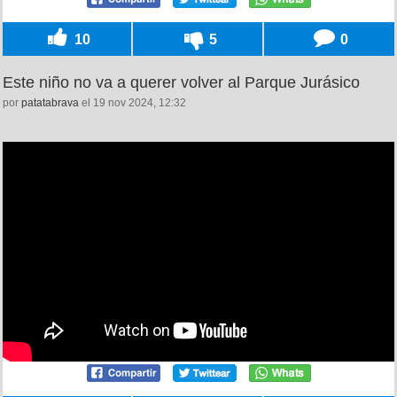
10
5
0
Este niño no va a querer volver al Parque Jurásico
por
patatabrava
el 19 nov 2024, 12:32