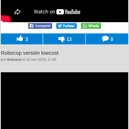
3
13
0
Robocop versión lowcost
por
dodoazul
el 20 nov 2024, 11:48