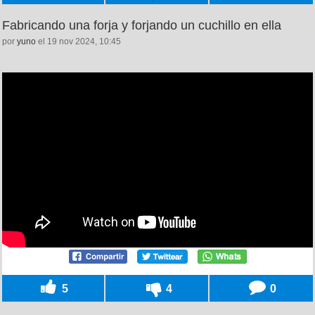
Fabricando una forja y forjando un cuchillo en ella
por
yuno
el 19 nov 2024, 10:45
5
4
0