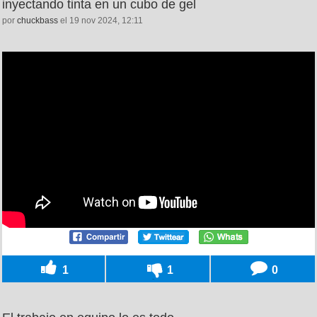
inyectando tinta en un cubo de gel
por
chuckbass
el 19 nov 2024, 12:11
1
1
0