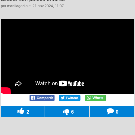
por
manilagorila
el 21 nov 2024, 11:07
2
6
0