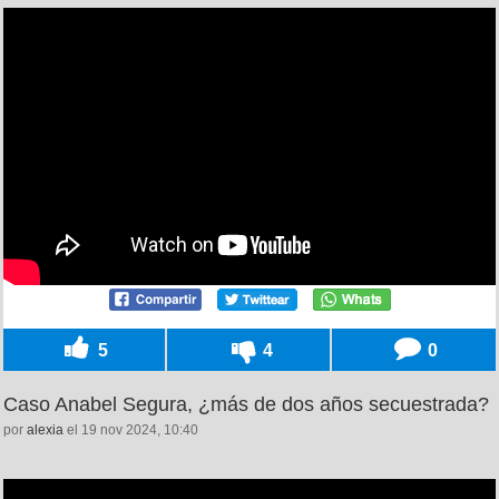
5
4
0
Caso Anabel Segura, ¿más de dos años secuestrada?
por
alexia
el 19 nov 2024, 10:40