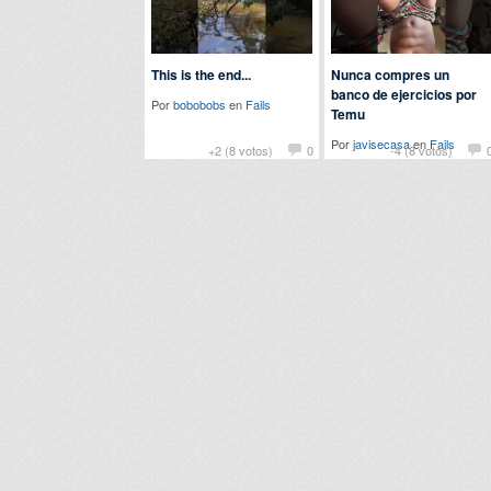
This is the end...
Nunca compres un
banco de ejercicios por
Por
bobobobs
en
Fails
Temu
Por
javisecasa
en
Fails
+2 (8 votos)
0
-4 (8 votos)