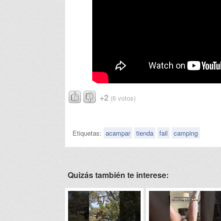
+2
(6 votos)
Etiquetas:
acampar
tienda
fail
camping
Quizás también te interese: