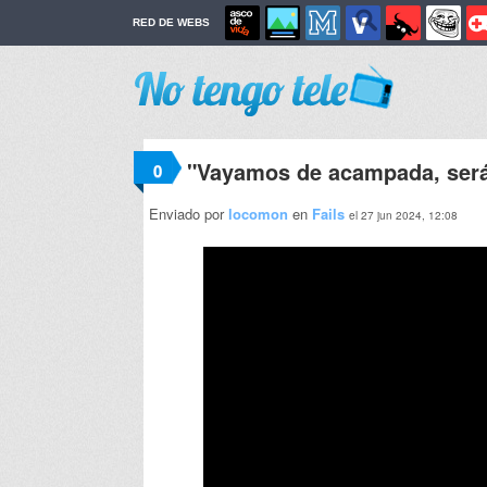
RED DE WEBS
"Vayamos de acampada, será r
0
Enviado por
locomon
en
Fails
el 27 jun 2024, 12:08