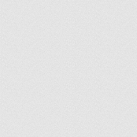
ir
artir
+
lr