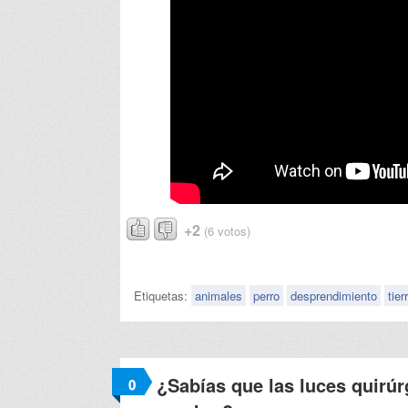
+2
(6 votos)
Etiquetas:
animales
perro
desprendimiento
tier
¿Sabías que las luces quirúr
0