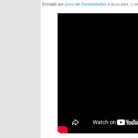
Enviado por
yuno
en
Curiosidades
el 28 jun 2024, 11:0