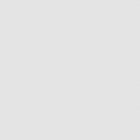
ir
artir
+
lr