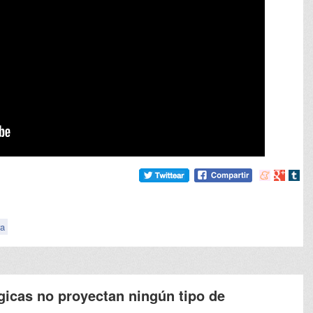
Compartir
Compart
Comp
en
en
en
meneame
Google
tumb
ra
gicas no proyectan ningún tipo de