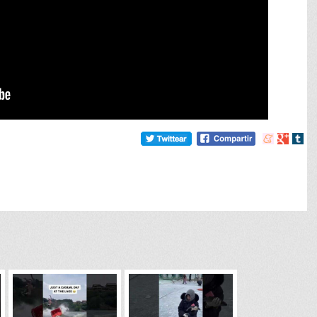
Compartir
Compart
Comp
en
en
en
meneame
Google
tumb