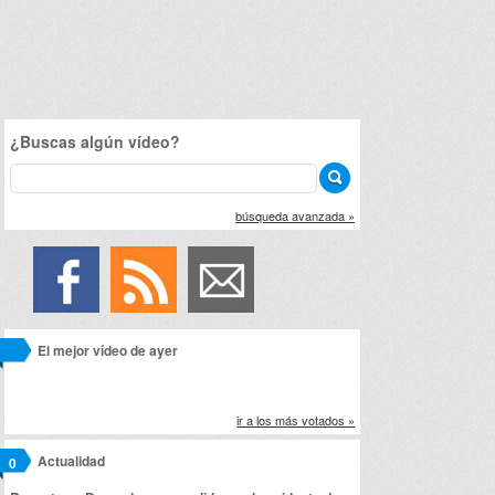
¿Buscas algún vídeo?
búsqueda avanzada »
El mejor vídeo de ayer
ir a los más votados »
Actualidad
0