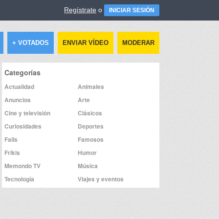
Regístrate
o
INICIAR SESIÓN
+ VOTADOS
ENVIAR VÍDEO
MODERAR
Categorías
Actualidad
Animales
Anuncios
Arte
Cine y televisión
Clásicos
Curiosidades
Deportes
Fails
Famosos
Frikis
Humor
Memondo TV
Música
Tecnología
Viajes y eventos