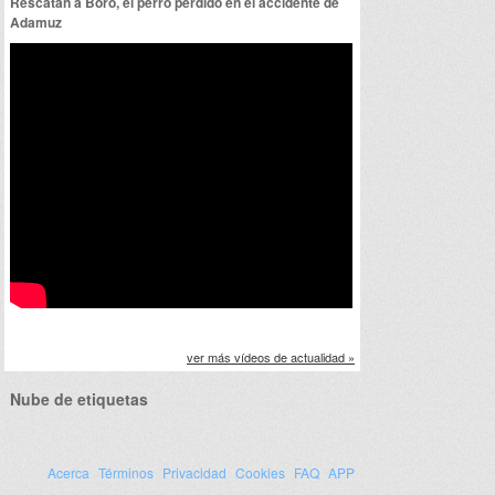
Rescatan a Boro, el perro perdido en el accidente de
Adamuz
ver más vídeos de actualidad »
Nube de etiquetas
Acerca
Términos
Privacidad
Cookies
FAQ
APP