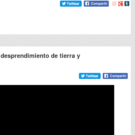
Compartir
Compart
Comp
en
en
en
meneame
Google
tumb
desprendimiento de tierra y