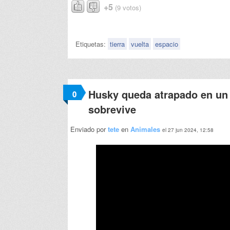
+5
(9 votos)
Etiquetas:
tierra
vuelta
espacio
Husky queda atrapado en un 
0
sobrevive
Enviado por
tete
en
Animales
el 27 jun 2024, 12:58