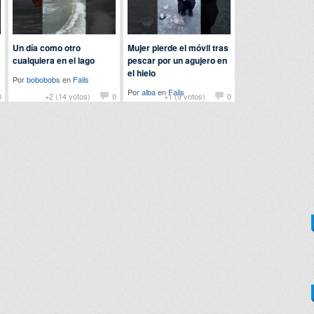
Un día como otro
Mujer pierde el móvil tras
cualquiera en el lago
pescar por un agujero en
el hielo
Por
bobobobs
en
Fails
Por
alba
en
Fails
0
+2 (14 votos)
0
+1 (9 votos)
0