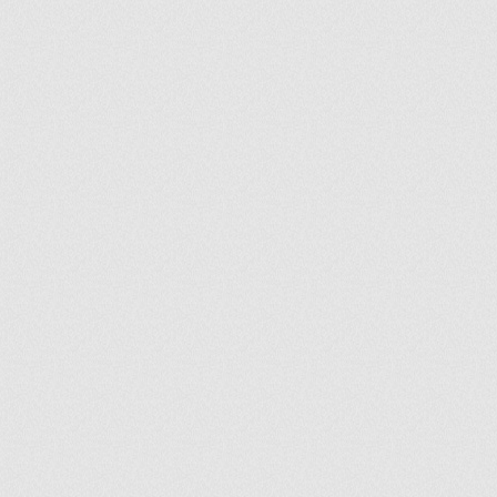
ir
artir
+
lr