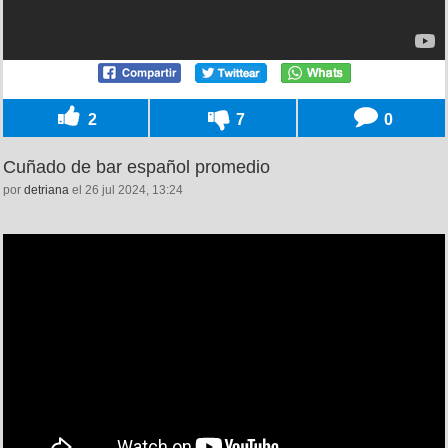
2
7
0
Cuñado de bar español promedio
por
detriana
el 26 jul 2024, 13:24