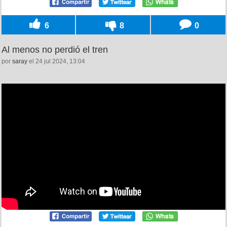
6
8
0
Al menos no perdió el tren
por
saray
el 24 jul 2024, 13:04