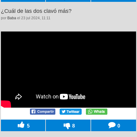
¿Cuál de las dos clavó más?
por
Baba
el 23 jul 2024, 11:11
5
8
0