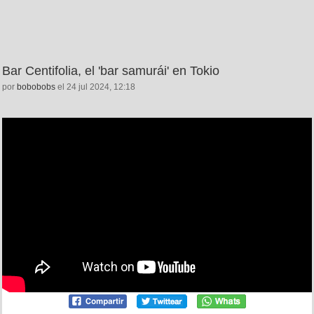
Bar Centifolia, el 'bar samurái' en Tokio
por
bobobobs
el 24 jul 2024, 12:18