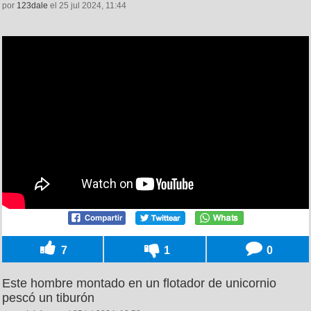
por
123dale
el 25 jul 2024, 11:44
7
1
0
Este hombre montado en un flotador de unicornio
pescó un tiburón