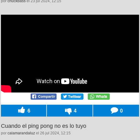
por
chuckbass
el 23 jul 2024, 12:15
6
4
0
Cuando el ping pong no es lo tuyo
por
calamarandaluz
el 26 jul 2024, 12:15