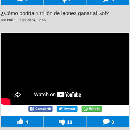
¿Cómo podría 1 trillón de leones ganar al Sol?
por
troll
el 26 jul 2024, 12:46
4
10
0