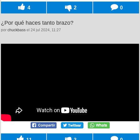
4
2
0
¿Por qué haces tanto brazo?
por
chuckbass
el 24 jul 2024, 11:27
11
3
0