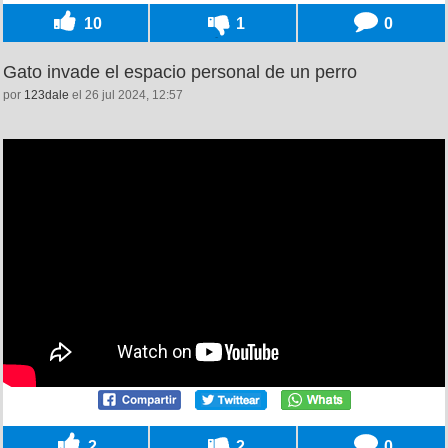
10
1
0
Gato invade el espacio personal de un perro
por
123dale
el 26 jul 2024, 12:57
2
2
0