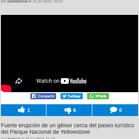
por
patatabrava
el 25 jul 2024, 10:52
1
6
0
Fuerte erupción de un géiser cerca del paseo turístico
del Parque Nacional de Yellowstone
por
manuel
el 25 jul 2024, 11:15