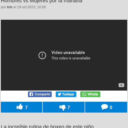
Hombres vs Mujeres por la mañana
por
tete
el 19 oct 2023, 10:00
7
7
0
La increíble rutina de boxeo de este niño