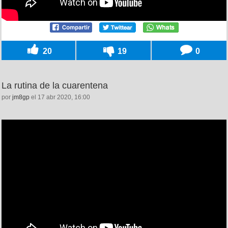
20
19
0
La rutina de la cuarentena
por
jm8gp
el 17 abr 2020, 16:00