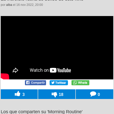
por
alba
el 16 nov 2022, 20:00
3
18
0
Los que comparten su 'Morning Routine'