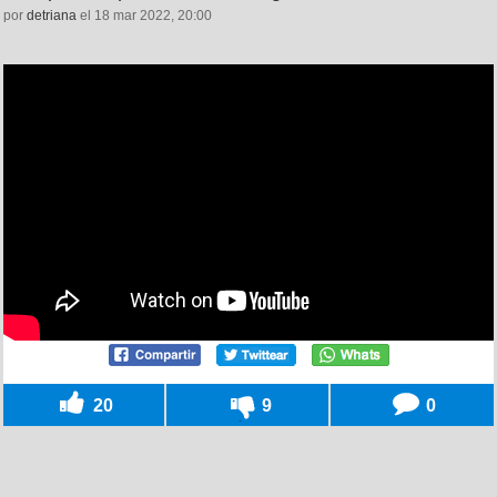
por
detriana
el 18 mar 2022, 20:00
20
9
0