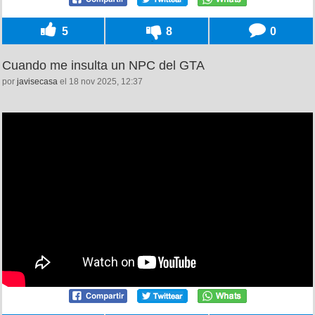
5
8
0
Cuando me insulta un NPC del GTA
por
javisecasa
el 18 nov 2025, 12:37