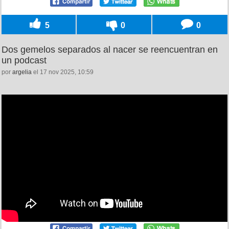
5
0
0
Dos gemelos separados al nacer se reencuentran en
un podcast
por
argelia
el 17 nov 2025, 10:59