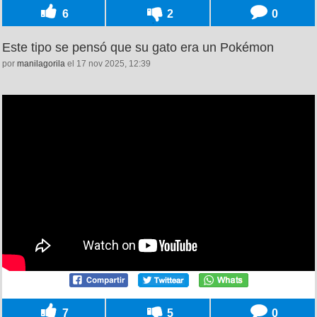
6
2
0
Este tipo se pensó que su gato era un Pokémon
por
manilagorila
el 17 nov 2025, 12:39
7
5
0