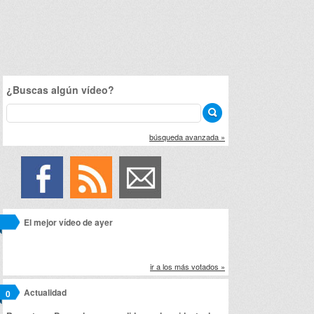
¿Buscas algún vídeo?
búsqueda avanzada »
El mejor vídeo de ayer
ir a los más votados »
Actualidad
0