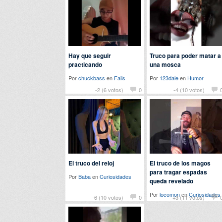
Hay que seguir
Truco para poder matar a
practicando
una mosca
Por
chuckbass
en
Fails
Por
123dale
en
Humor
-2 (6 votos)
0
-4 (10 votos)
El truco del reloj
El truco de los magos
para tragar espadas
Por
Baba
en
Curiosidades
queda revelado
Por
locomon
en
Curiosidades
-6 (10 votos)
0
+3 (11 votos)