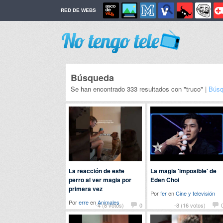
RED DE WEBS
Búsqueda
Se han encontrado 333 resultados con "truco" |
Búsq
La reacción de este
La magia 'imposible' de
perro al ver magia por
Eden Choi
primera vez
Por
fer
en
Cine y televisión
Por
erre
en
Animales
-4 (8 votos)
0
-8 (16 votos)