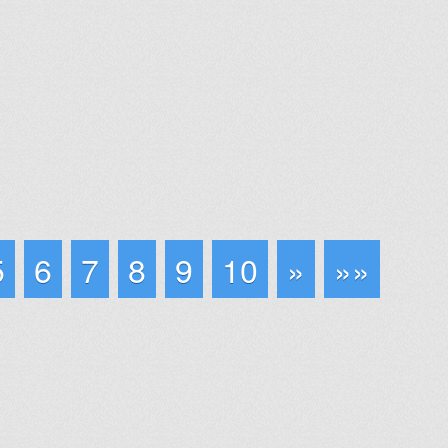
5
6
7
8
9
10
»
»»