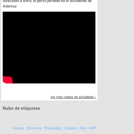
Rescatan a Boro, el perro perdido en el accidente de
Adamuz
ver más vídeos de actualidad »
Nube de etiquetas
Acerca
Términos
Privacidad
Cookies
FAQ
APP