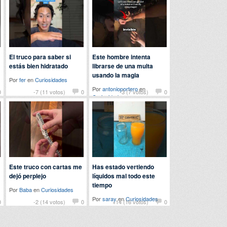
El truco para saber si
Este hombre intenta
estás bien hidratado
librarse de una multa
usando la magia
Por
fer
en
Curiosidades
Por
antonioportero
en
0
-7 (11 votos)
0
-3 (7 votos)
0
Curiosidades
Este truco con cartas me
Has estado vertiendo
dejó perplejo
líquidos mal todo este
tiempo
Por
Baba
en
Curiosidades
Por
saray
en
Curiosidades
0
-2 (14 votos)
0
+14 (16 votos)
0