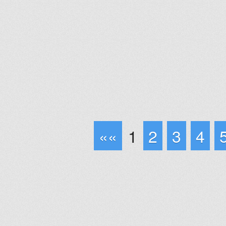
««
1
2
3
4