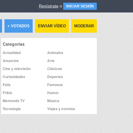
Regístrate
o
INICIAR SESIÓN
+ VOTADOS
ENVIAR VÍDEO
MODERAR
Categorías
Actualidad
Animales
Anuncios
Arte
Cine y televisión
Clásicos
Curiosidades
Deportes
Fails
Famosos
Frikis
Humor
Memondo TV
Música
Tecnología
Viajes y eventos