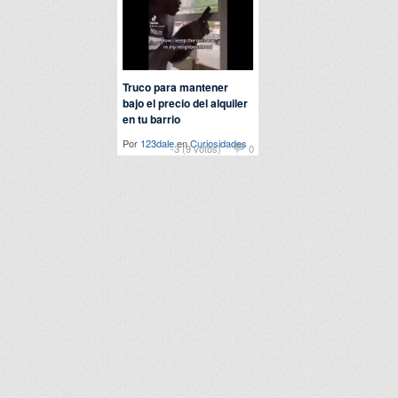
Truco para mantener
bajo el precio del alquiler
en tu barrio
Por
123dale
en
Curiosidades
-3 (9 votos)
0