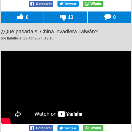
8
13
0
¿Qué pasaría si China invadiera Taiwán?
por
ladeflix
el 29 abr 2024, 12:18