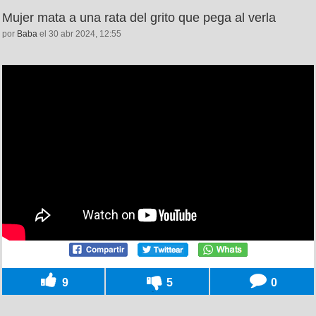
Mujer mata a una rata del grito que pega al verla
por
Baba
el 30 abr 2024, 12:55
9
5
0