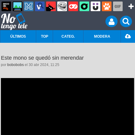
ÚLTIMOS
TOP
CATEG.
MODERA
Este mono se quedó sin merendar
por
bobobobs
el 30 abr 2024, 11:25