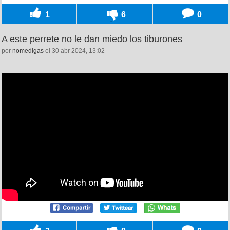
1
6
0
A este perrete no le dan miedo los tiburones
por
nomedigas
el 30 abr 2024, 13:02