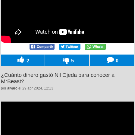
2
5
0
¿Cuánto dinero gastó Nil Ojeda para conocer a
MrBeast?
por
alvaro
el 29 abr 2024, 12:13