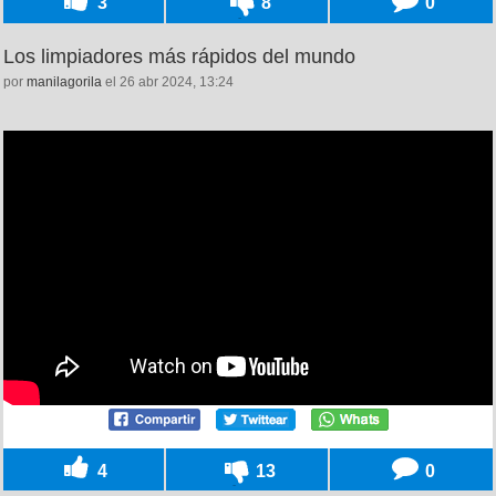
3
8
0
Los limpiadores más rápidos del mundo
por
manilagorila
el 26 abr 2024, 13:24
4
13
0