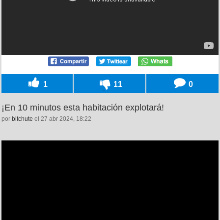
1
11
0
¡En 10 minutos esta habitación explotará!
por
bitchute
el 27 abr 2024, 18:22