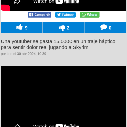
9
2
0
Una youtuber se gasta 15.000€ en un traje háptico
para sentir dolor real jugando a Skyrim
por
tete
el 30 abr 2024, 10:39