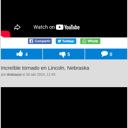
4
5
0
Increíble tornado en Lincoln, Nebraska
por
dodoazul
el 30 abr 2024, 12:45