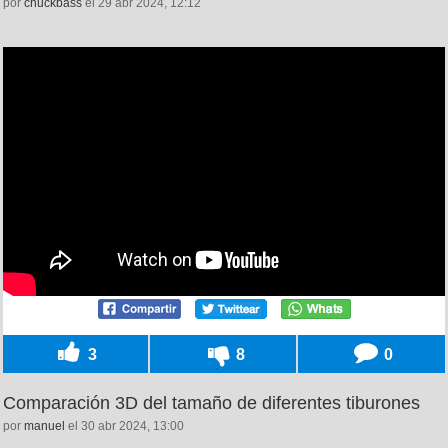
por
chuckbass
el 29 abr 2024, 12:12
3
8
0
Comparación 3D del tamaño de diferentes tiburones
por
manuel
el 30 abr 2024, 13:00