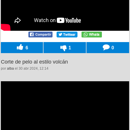
6
1
0
Corte de pelo al estilo volcán
por
alba
el 30 abr 2024, 12:14