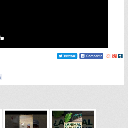
Compartir
Compart
Comp
en
en
en
meneame
Google
tumb
s