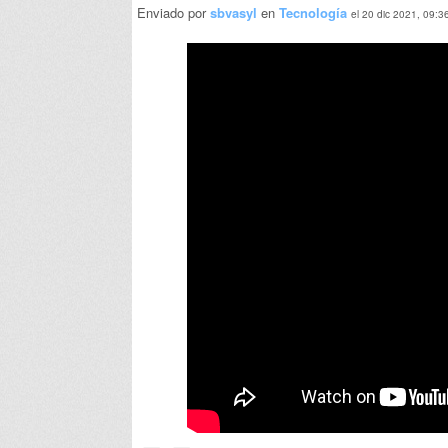
Enviado por
sbvasyl
en
Tecnología
el 20 dic 2021, 09:3