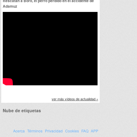
Rescatan a Boro, el perro perdido en el accidente de
Adamuz
ver más vídeos de actualidad »
Nube de etiquetas
Acerca
Términos
Privacidad
Cookies
FAQ
APP