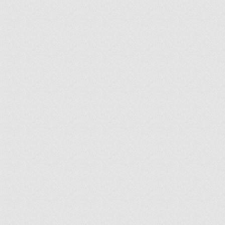
ir
artir
+
lr