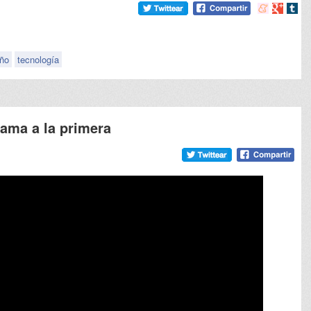
Compartir
Compart
Comp
en
en
en
meneame
Google
tumb
eño
tecnología
cama a la primera