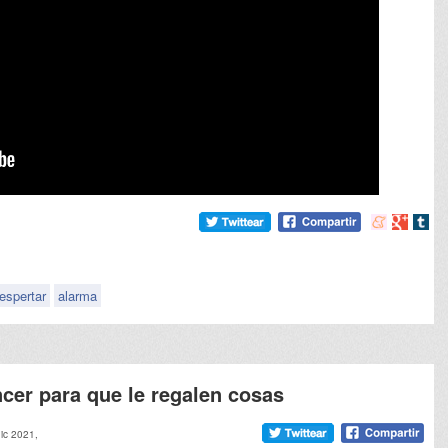
Compartir
Compart
Comp
en
en
en
meneame
Google
tumb
espertar
alarma
cer para que le regalen cosas
dic 2021,