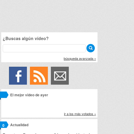
¿Buscas algún vídeo?
búsqueda avanzada »
El mejor vídeo de ayer
ir a los más votados »
Actualidad
0