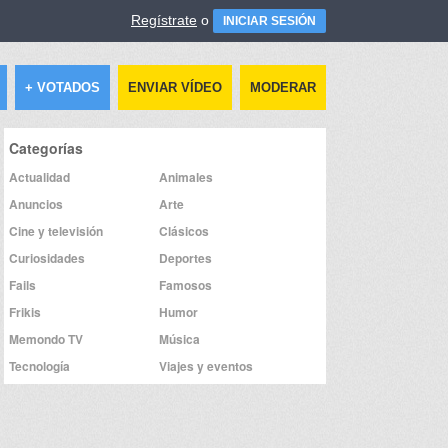
Regístrate
o
INICIAR SESIÓN
+ VOTADOS
ENVIAR VÍDEO
MODERAR
Categorías
Actualidad
Animales
Anuncios
Arte
Cine y televisión
Clásicos
Curiosidades
Deportes
Fails
Famosos
Frikis
Humor
Memondo TV
Música
Tecnología
Viajes y eventos