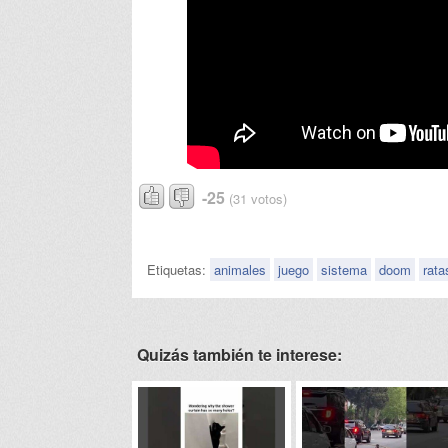
-25
(31 votos)
Etiquetas:
animales
juego
sistema
doom
rata
Quizás también te interese: