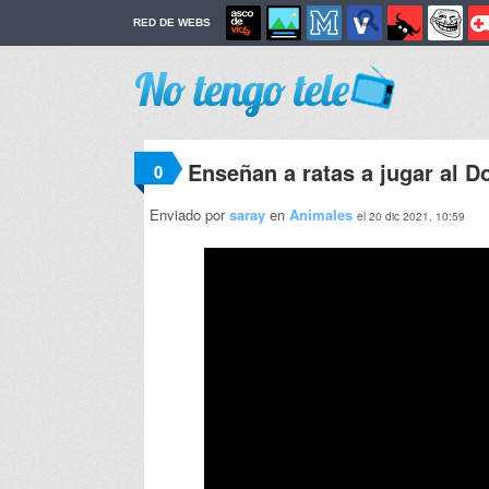
RED DE WEBS
Enseñan a ratas a jugar al 
0
Enviado por
saray
en
Animales
el 20 dic 2021, 10:59