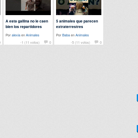
A esta gallina no le caen
5 animales que parecen
bien los repartidores
extraterrestres
Por
alexia
en
Animales
Por
Baba
en
Animales
0
-1 (11 votos)
0
-5 (11 votos)
0