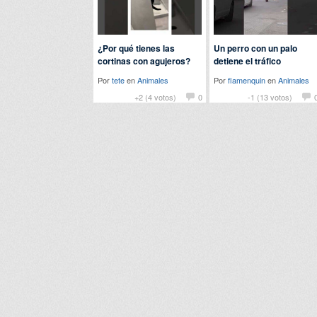
¿Por qué tienes las
Un perro con un palo
cortinas con agujeros?
detiene el tráfico
Por
tete
en
Animales
Por
flamenquin
en
Animales
+2 (4 votos)
0
-1 (13 votos)