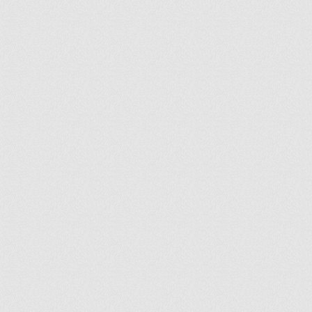
ir
artir
+
lr