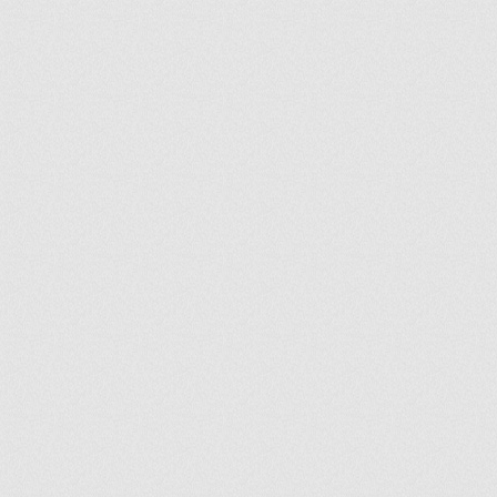
ir
artir
+
lr