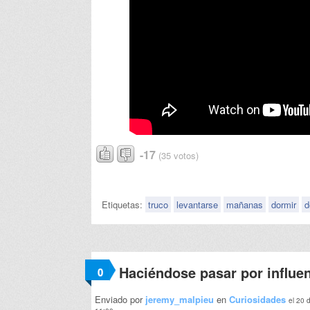
-17
(35 votos)
Etiquetas:
truco
levantarse
mañanas
dormir
d
Haciéndose pasar por influen
0
Enviado por
jeremy_malpieu
en
Curiosidades
el 20 