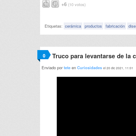
+6
(10 votos)
Etiquetas:
cerámica
productos
fabricación
dis
Truco para levantarse de la 
0
Enviado por
tete
en
Curiosidades
el 20 dic 2021, 11:01