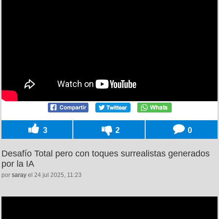
3
2
0
Desafío Total pero con toques surrealistas generados
por la IA
por
saray
el 24 jul 2025, 11:23