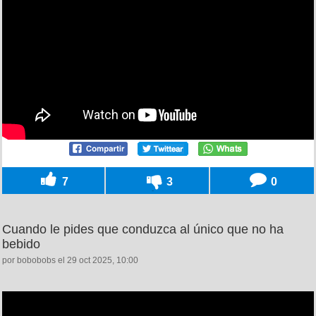
7
3
0
Cuando le pides que conduzca al único que no ha
bebido
por bobobobs el 29 oct 2025, 10:00