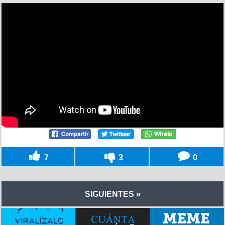
7
3
0
SIGUIENTES »