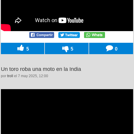
5
5
0
Un toro roba una moto en la India
por
troll
el 7 may 2025, 12:00