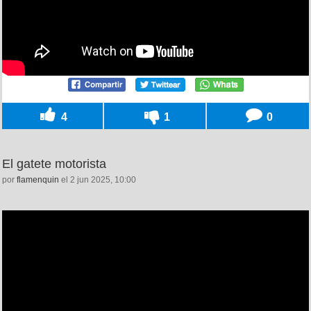
4
1
0
El gatete motorista
por
flamenquin
el 2 jun 2025, 10:00