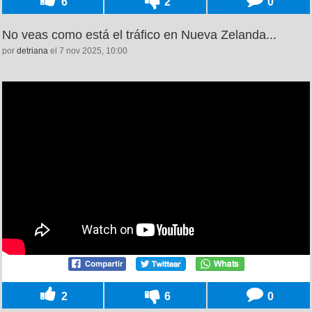
6
2
0
No veas como está el tráfico en Nueva Zelanda...
por
detriana
el 7 nov 2025, 10:00
2
6
0