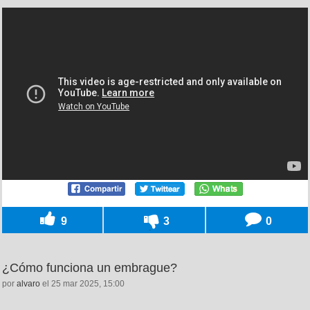
9
3
0
¿Cómo funciona un embrague?
por
alvaro
el 25 mar 2025, 15:00