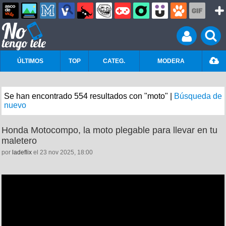
ÚLTIMOS
TOP
CATEG.
MODERA
Se han encontrado 554 resultados con "moto" |
Búsqueda de
nuevo
Honda Motocompo, la moto plegable para llevar en tu
maletero
por
ladeflix
el 23 nov 2025, 18:00