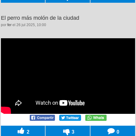
El perro más molón de la ciudad
por
fer
el 26 jul 2025, 10:00
2
3
0