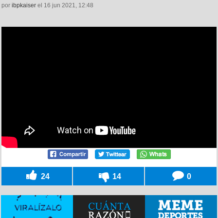
por
ibpkaiser
el 16 jun 2021, 12:48
24
14
0