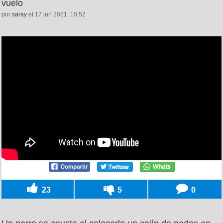
vuelo
por
saray
el 17 jun 2021, 10:52
23
5
0