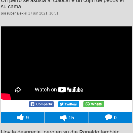
Un perro se asusta al colocarle un cojín de pedos en
su cama
por
rubenalex
el 17 jun 2021, 10:51
9
15
0
Hoy la desprecia, pero en su día Ronaldo también