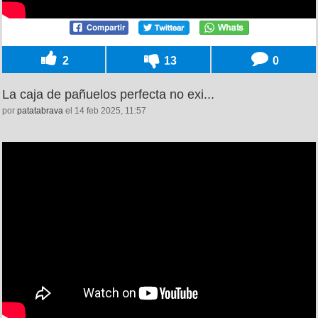
2
13
0
La caja de pañuelos perfecta no exi...
por
patatabrava
el 14 feb 2025, 11:57