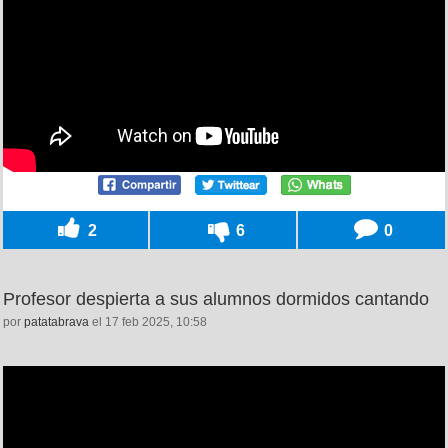
2
6
0
Profesor despierta a sus alumnos dormidos cantando
por
patatabrava
el 17 feb 2025, 10:58