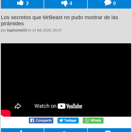
3
4
0
Los secretos que MrBeast no pudo mostrar de las
pirámides
por
baphomet33
el 14 feb 2025, 00:47