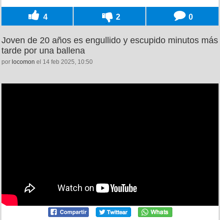
4
2
0
Joven de 20 años es engullido y escupido minutos más
tarde por una ballena
por
locomon
el 14 feb 2025, 10:50