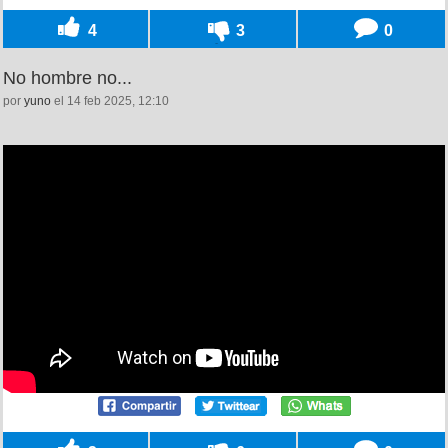
4
3
0
No hombre no...
por
yuno
el 14 feb 2025, 12:10