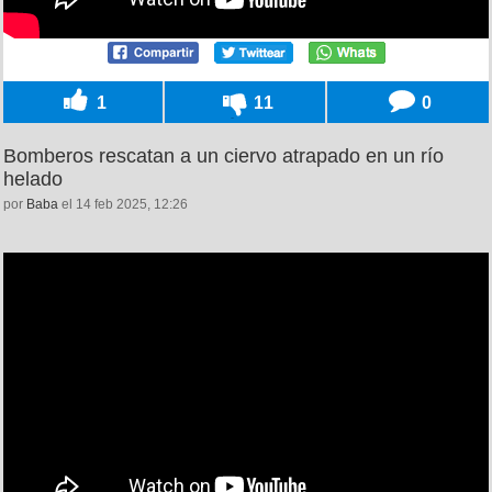
1
11
0
Bomberos rescatan a un ciervo atrapado en un río
helado
por
Baba
el 14 feb 2025, 12:26