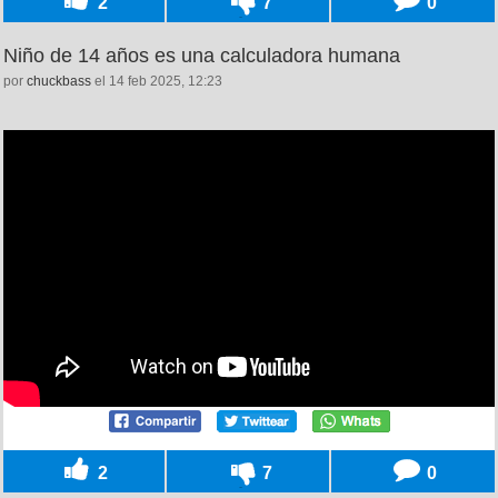
2
7
0
Niño de 14 años es una calculadora humana
por
chuckbass
el 14 feb 2025, 12:23
2
7
0